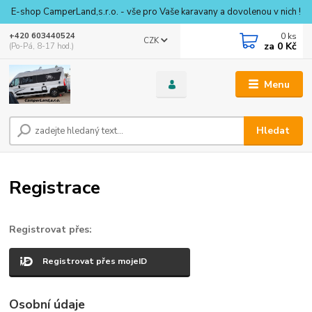
E-shop CamperLand,s.r.o. - vše pro Vaše karavany a dovolenou v nich !
0
ks
+420 603440524
CZK
za
0 Kč
(Po-Pá, 8-17 hod.)
Menu
Hledat
Registrace
Registrovat přes:
Registrovat přes mojeID
Osobní údaje