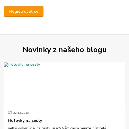
Registrovat se
Novinky z našeho blogu
22
.
12
.
2018
Hotovky na cesty
Velký výběr jídel na cesty, ušetří Vám čas a peníze.
číst celé