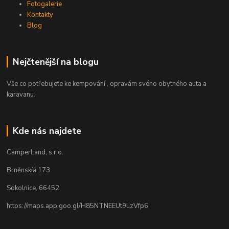
Fotogalerie
Kontakty
Blog
Nejčtenější na blogu
Vše co potřebujete ke kempování , opravám svého obytného auta a
karavanu.
Kde nás najdete
CamperLand, s.r.o.
Brněnskíá 173
Sokolnice, 66452
https://maps.app.goo.gl/H85NTNEEUt9LzVfp6