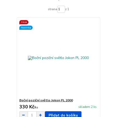
strana
z 1
Akce
Novinka
Boční poziční světlo Jokon PL 2000
330 Kč
skladem 2 ks
/
ks
Přidat do košíku