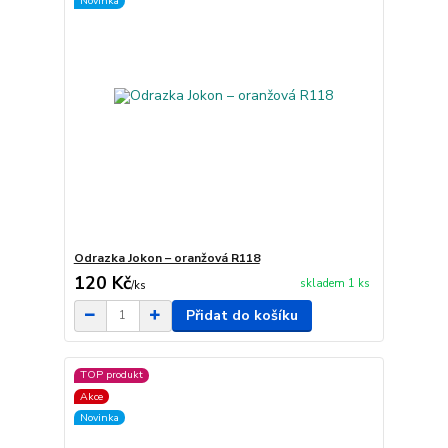
Novinka
Odrazka Jokon – oranžová R118
120 Kč
skladem 1 ks
/
ks
Přidat do košíku
TOP produkt
Akce
Novinka