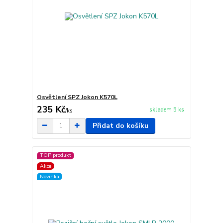
Osvětlení SPZ Jokon K570L
235 Kč
skladem 5 ks
/
ks
Přidat do košíku
TOP produkt
Akce
Novinka