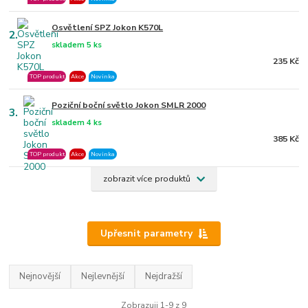
Osvětlení SPZ Jokon K570L
2.
skladem 5 ks
235 Kč
TOP produkt
Akce
Novinka
Poziční boční světlo Jokon SMLR 2000
3.
skladem 4 ks
385 Kč
TOP produkt
Akce
Novinka
zobrazit více produktů
Upřesnit parametry
Nejnovější
Nejlevnější
Nejdražší
Zobrazuji 1-9 z 9