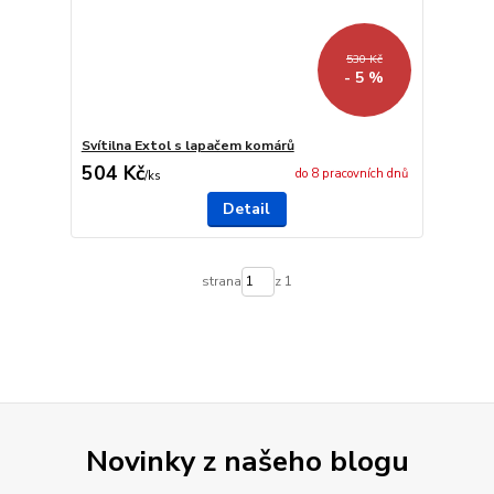
530 Kč
- 5 %
Svítilna Extol s lapačem komárů
504 Kč
do 8 pracovních dnů
/
ks
Detail
strana
z 1
Novinky z našeho blogu