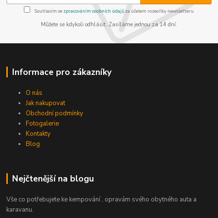
Souhlasím se
zpracováním osobních údajů
za účelem rozesílky newsletteru.
Můžete se kdykoli odhlásit. Zasíláme jednou za 14 dní.
Informace pro zákazníky
O nás
Jak nakupovat
Obchodní podmínky
Fotogalerie
Kontakty
Blog
Nejčtenější na blogu
Vše co potřebujete ke kempování , opravám svého obytného auta a
karavanu.