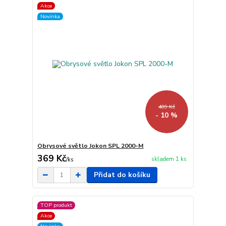
Akce
Novinka
409 Kč
- 10 %
Obrysové světlo Jokon SPL 2000-M
369 Kč
skladem 1 ks
/
ks
Přidat do košíku
TOP produkt
Akce