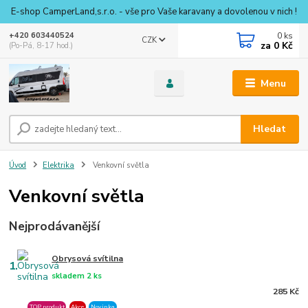
E-shop CamperLand,s.r.o. - vše pro Vaše karavany a dovolenou v nich !
0
ks
+420 603440524
CZK
za
0 Kč
(Po-Pá, 8-17 hod.)
Menu
Hledat
Úvod
Elektrika
Venkovní světla
Venkovní světla
Nejprodávanější
Obrysová svítilna
1.
skladem 2 ks
285 Kč
TOP produkt
Akce
Novinka