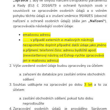
„Správce“
), aby ve smyslu nařízení Evropského parlamentu
a Rady (EU) č. 2016/679 o ochraně fyzických osob v
souvislosti se zpracováním osobních údajů a o volném
pohybu těchto údajů a o zrušení směrnice 95/46/ES (obecné
nařízení o ochraně osobních údajů) (dále jen
„Nařízení“
),
zpracovával/a následující osobní údaje:
emailovou adresu
……… v případě externích e-mailových nástrojů
nezapomeňte doplnit případné další údaje jako jméno
a příjmení; telefonní číslo; adresu bydliště apod.
(newsletterový nástroj od Eshop-rychle zpracovává
jen e-mailovou adresu)
Výše uvedené osobní údaje budou zpracovány za účelem:
zařazení do databáze pro zasílání online obchodních
sdělení.
Souhlas udělujete na zpracování po dobu
3 let
a to za
účelem:
zasílání obchodních sdělení, pokud tuto dobu
neprodloužíte
Zpracování osobních údajů je prováděno Správcem