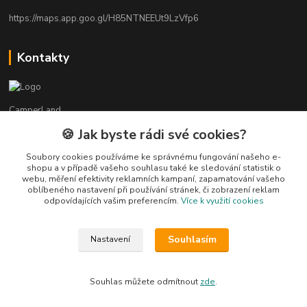
https://maps.app.goo.gl/H85NTNEEUt9LzVfp6
Kontakty
CamperLand
🍪 Jak byste rádi své cookies?
Martin
+420 603440524
Soubory cookies používáme ke správnému fungování našeho e-
shopu a v případě vašeho souhlasu také ke sledování statistik o
(Po-Pá, 8-17 hod.)
webu, měření efektivity reklamních kampaní, zapamatování vašeho
oblíbeného nastavení při používání stránek, či zobrazení reklam
camperland@seznam.cz
odpovídajících vašim preferencím.
Více k využití cookies
Souhlasím
Nastavení
Souhlas můžete odmítnout
zde
.
Vytvořeno na
Eshop-rychle.cz