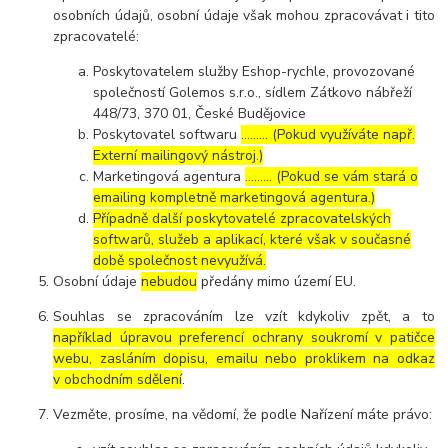
osobních údajů, osobní údaje však mohou zpracovávat i tito
zpracovatelé:
Poskytovatelem služby Eshop-rychle, provozované
společností Golemos s.r.o., sídlem Zátkovo nábřeží
448/73, 370 01, České Budějovice
Poskytovatel softwaru
……… (Pokud využíváte např.
Externí mailingový nástroj.)
Marketingová agentura
……… (Pokud se vám stará o
emailing kompletně marketingová agentura.)
Případně další poskytovatelé zpracovatelských
softwarů, služeb a aplikací, které však v současné
době společnost nevyužívá.
Osobní údaje
nebudou
předány mimo území EU.
Souhlas se zpracováním lze vzít kdykoliv zpět, a to
například úpravou preferencí ochrany soukromí v patičce
webu, zasláním dopisu, emailu nebo proklikem na odkaz
v obchodním sdělení
.
Vezměte, prosíme, na vědomí, že podle Nařízení máte právo: