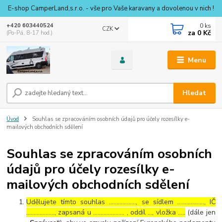
E-shop CamperLand,s.r.o. - vše pro Vaše karavany a dovolenou v nich !
0
ks
+420 603440524
CZK
za
0 Kč
(Po-Pá, 8-17 hod.)
Menu
Hledat
Úvod
Souhlas se zpracováním osobních údajů pro účely rozesílky e-
mailových obchodních sdělení
Souhlas se zpracováním osobních
údajů pro účely rozesílky e-
mailových obchodních sdělení
Udělujete tímto souhlas ……………..., se sídlem ………………, IČ
………………., zapsaná u ………………… , oddíl …, vložka …..
(dále jen