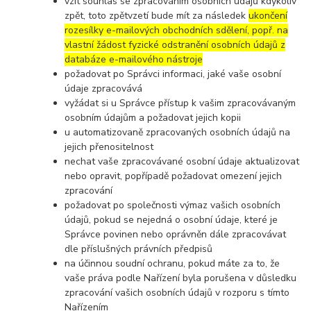
vzít souhlas se zpracováním osobních údajů kdykoliv
zpět, toto zpětvzetí bude mít za následek
ukončení
rozesílky e-mailových obchodních sdělení, popř. na
vlastní žádost fyzické odstranění osobních údajů z
databáze e-mailového nástroje
požadovat po Správci informaci, jaké vaše osobní
údaje zpracovává
vyžádat si u Správce přístup k vašim zpracovávaným
osobním údajům a požadovat jejich kopii
u automatizovaně zpracovaných osobních údajů na
jejich přenositelnost
nechat vaše zpracovávané osobní údaje aktualizovat
nebo opravit, popřípadě požadovat omezení jejich
zpracování
požadovat po společnosti výmaz vašich osobních
údajů, pokud se nejedná o osobní údaje, které je
Správce povinen nebo oprávněn dále zpracovávat
dle příslušných právních předpisů
na účinnou soudní ochranu, pokud máte za to, že
vaše práva podle Nařízení byla porušena v důsledku
zpracování vašich osobních údajů v rozporu s tímto
Nařízením