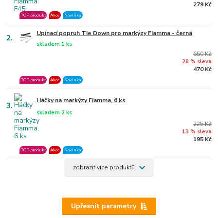
279 Kč
TOP produkt
Akce
Novinka
Upínací popruh Tie Down pro markýzy Fiamma - černá
2.
skladem 1 ks
650 Kč
28 % sleva
470 Kč
TOP produkt
Akce
Novinka
Háčky na markýzy Fiamma, 6 ks
3.
skladem 2 ks
225 Kč
13 % sleva
195 Kč
TOP produkt
Akce
Novinka
zobrazit více produktů
Upřesnit parametry