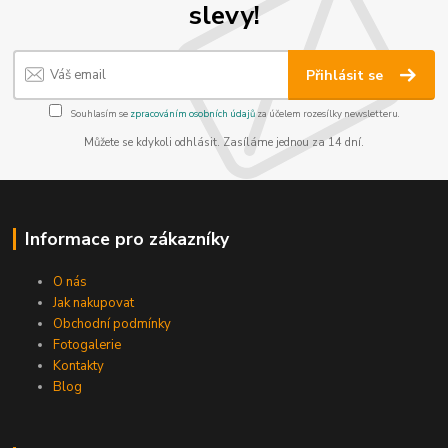
slevy!
Přihlásit se
Souhlasím se
zpracováním osobních údajů
za účelem rozesílky newsletteru.
Můžete se kdykoli odhlásit. Zasíláme jednou za 14 dní.
Informace pro zákazníky
O nás
Jak nakupovat
Obchodní podmínky
Fotogalerie
Kontakty
Blog