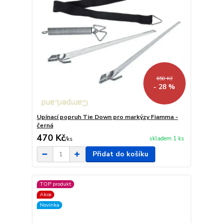
650 Kč
- 28 %
Upínací popruh Tie Down pro markýzy Fiamma -
černá
470 Kč
skladem 1 ks
/
ks
Přidat do košíku
TOP produkt
Akce
Novinka