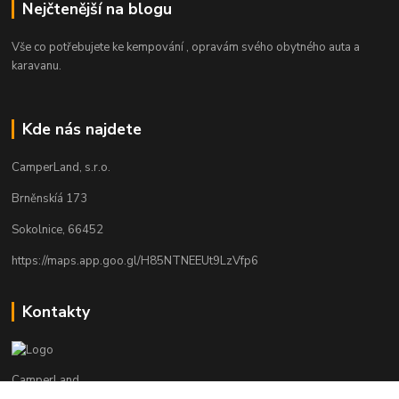
Nejčtenější na blogu
Vše co potřebujete ke kempování , opravám svého obytného auta a
karavanu.
Kde nás najdete
CamperLand, s.r.o.
Brněnskíá 173
Sokolnice, 66452
https://maps.app.goo.gl/H85NTNEEUt9LzVfp6
Kontakty
CamperLand