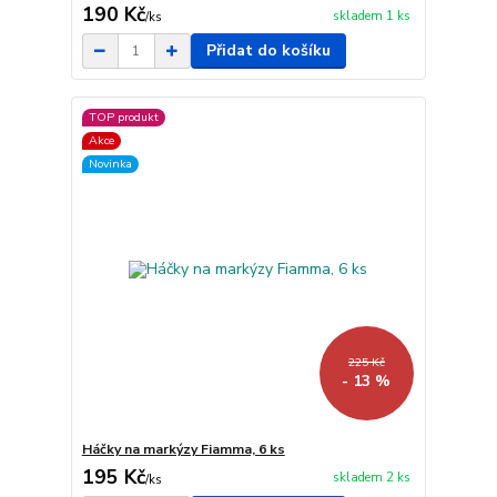
190 Kč
skladem 1 ks
/
ks
Přidat do košíku
TOP produkt
Akce
Novinka
225 Kč
- 13 %
Háčky na markýzy Fiamma, 6 ks
195 Kč
skladem 2 ks
/
ks