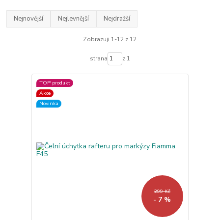
Nejnovější
Nejlevnější
Nejdražší
Zobrazuji 1-12 z 12
strana
z 1
TOP produkt
Akce
Novinka
299 Kč
- 7 %