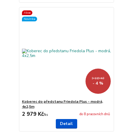
Akce
Novinka
3 119 Kč
- 4 %
Koberec do předstanu Friedola Plus - modrá,
4x2,5m
2 979 Kč
do 8 pracovních dnů
/
ks
Detail