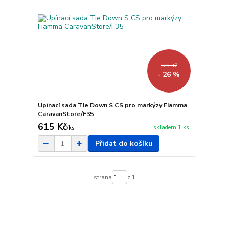
829 Kč
- 26 %
Upínací sada Tie Down S CS pro markýzy Fiamma
CaravanStore/F35
615 Kč
skladem 1 ks
/
ks
Přidat do košíku
strana
z 1