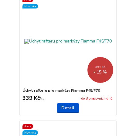
Novinka
399 Kč
- 15 %
Úchyt rafteru pro markýzy Fiamma F45/F70
339 Kč
do 8 pracovních dnů
/
ks
Detail
Akce
Novinka