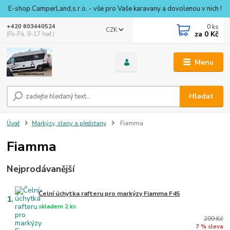
E-shop CamperLand,s.r.o. - vše pro Vaše karavany a dovolenou v nich !
0
ks
+420 603440524
CZK
za
0 Kč
(Po-Pá, 8-17 hod.)
Menu
Hledat
Úvod
Markýzy, stany a předstany
Fiamma
Fiamma
Nejprodávanější
Čelní úchytka rafteru pro markýzy Fiamma F45
1.
skladem 2 ks
299 Kč
7 % sleva