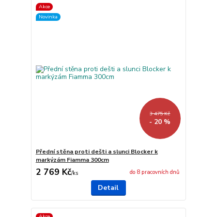
Akce
Novinka
3 475 Kč
- 20 %
Přední stěna proti dešti a slunci Blocker k
markýzám Fiamma 300cm
2 769 Kč
do 8 pracovních dnů
/
ks
Detail
Akce