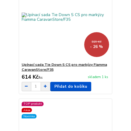
829 Kč
- 26 %
Upínací sada Tie Down S CS pro markýzy Fiamma
CaravanStore/F35
614 Kč
skladem 1 ks
/
ks
Přidat do košíku
TOP produkt
Akce
Novinka