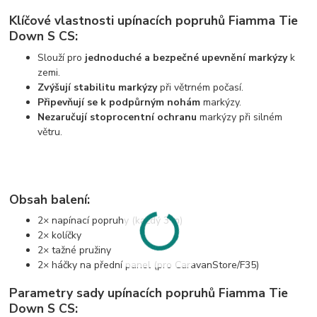
Klíčové vlastnosti upínacích popruhů Fiamma Tie
Down S CS:
Slouží pro
jednoduché a bezpečné upevnění markýzy
k
zemi.
Zvýšují stabilitu markýzy
při větrném počasí.
Připevňují se k podpůrným nohám
markýzy.
Nezaručují stoprocentní ochranu
markýzy při silném
větru.
Obsah balení:
2× napínací popruhy (každý 3 m)
2× kolíčky
2× tažné pružiny
2× háčky na přední panel (pro CaravanStore/F35)
Parametry sady upínacích popruhů Fiamma Tie
Down S CS: