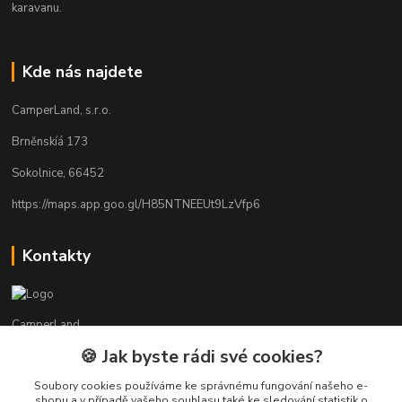
karavanu.
Kde nás najdete
CamperLand, s.r.o.
Brněnskíá 173
Sokolnice, 66452
https://maps.app.goo.gl/H85NTNEEUt9LzVfp6
Kontakty
CamperLand
🍪 Jak byste rádi své cookies?
Martin
+420 603440524
Soubory cookies používáme ke správnému fungování našeho e-
shopu a v případě vašeho souhlasu také ke sledování statistik o