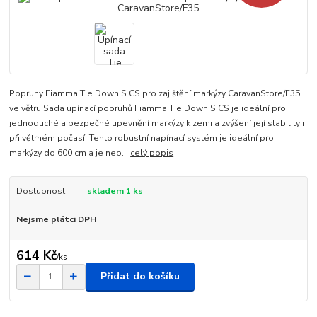
Popruhy Fiamma Tie Down S CS pro zajištění markýzy CaravanStore/F35
ve větru Sada upínací popruhů Fiamma Tie Down S CS je ideální pro
jednoduché a bezpečné upevnění markýzy k zemi a zvýšení její stability i
při větrném počasí. Tento robustní napínací systém je ideální pro
markýzy do 600 cm a je nep...
celý popis
Dostupnost
skladem 1 ks
Nejsme plátci DPH
614 Kč
/
ks
Přidat do košíku