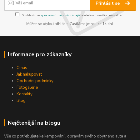
Přihlásit se
Souhlasím se
zpracováním osobních údajů
za účelem rozesílky newsletteru.
Můžete se kdykoli odhlásit. Zasíláme jednou za 14 dní.
Informace pro zákazníky
O nás
Jak nakupovat
Obchodní podmínky
Fotogalerie
Kontakty
Blog
Nejčtenější na blogu
Vše co potřebujete ke kempování , opravám svého obytného auta a