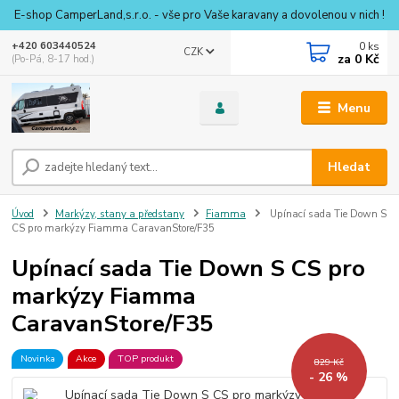
E-shop CamperLand,s.r.o. - vše pro Vaše karavany a dovolenou v nich !
0
ks
+420 603440524
CZK
za
0 Kč
(Po-Pá, 8-17 hod.)
Menu
Hledat
Úvod
Markýzy, stany a předstany
Fiamma
Upínací sada Tie Down S
CS pro markýzy Fiamma CaravanStore/F35
Upínací sada Tie Down S CS pro
markýzy Fiamma
CaravanStore/F35
Novinka
Akce
TOP produkt
829 Kč
- 26 %