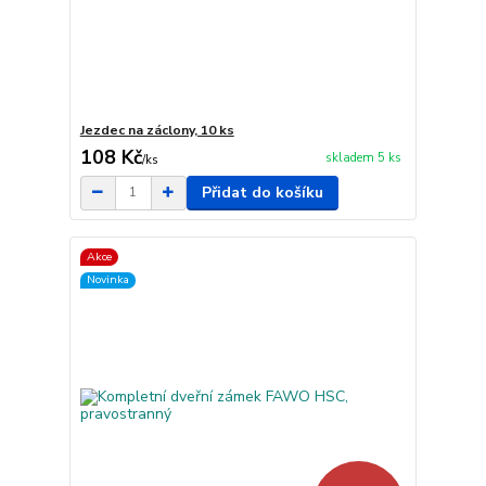
Jezdec na záclony, 10 ks
108 Kč
skladem 5 ks
/
ks
Přidat do košíku
Akce
Novinka