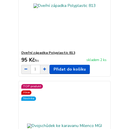
Dveřní západka Polyplastic 813
95 Kč
skladem 2 ks
/
ks
Přidat do košíku
TOP produkt
Akce
Novinka