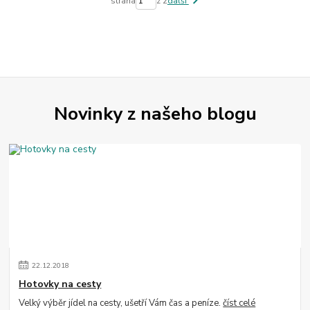
strana
z 2
další
Novinky z našeho blogu
22
.
12
.
2018
Hotovky na cesty
Velký výběr jídel na cesty, ušetří Vám čas a peníze.
číst celé