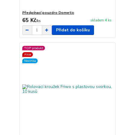
Předpínací pouzdro Dometic
65 Kč
skladem 4 ks
/
ks
Přidat do košíku
TOP produkt
Akce
Novinka