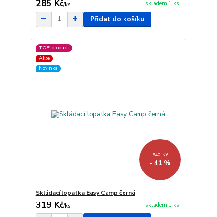
285 Kč
skladem 1 ks
/
ks
Přidat do košíku
TOP produkt
Akce
Novinka
540 Kč
- 41 %
Skládací lopatka Easy Camp černá
319 Kč
skladem 1 ks
/
ks