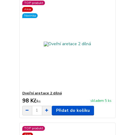
TOP produkt
Akce
Novinka
Dveřní aretace 2 dílná
98 Kč
skladem 5 ks
/
ks
Přidat do košíku
TOP produkt
Akce