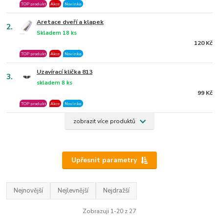
TOP produkt
Akce
Novinka
Aretace dveří a klapek
2.
Skladem 18 ks
120 Kč
TOP produkt
Akce
Novinka
Uzavírací klička 813
3.
skladem 8 ks
99 Kč
TOP produkt
Akce
Novinka
zobrazit více produktů
Upřesnit parametry
Nejnovější
Nejlevnější
Nejdražší
Zobrazuji 1-20 z 27