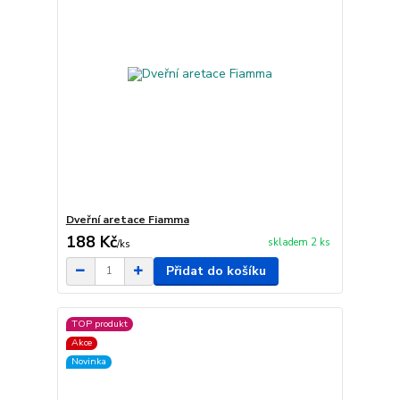
Dveřní aretace Fiamma
188 Kč
skladem 2 ks
/
ks
Přidat do košíku
TOP produkt
Akce
Novinka