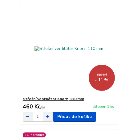
519 Kč
- 11 %
Střešní ventilátor Knorz, 110 mm
460 Kč
skladem 1 ks
/
ks
Přidat do košíku
TOP produkt