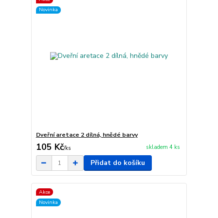
Novinka
Dveřní aretace 2 dílná, hnědé barvy
105 Kč
skladem 4 ks
/
ks
Přidat do košíku
Akce
Novinka