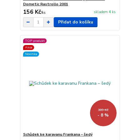
Dometic Rastrollo 2001
156 Kč
skladem 4 ks
/
ks
Přidat do košíku
TOP produkt
Akce
Novinka
309 Kč
- 8 %
Schůdek ke karavanu Frankana – šedý