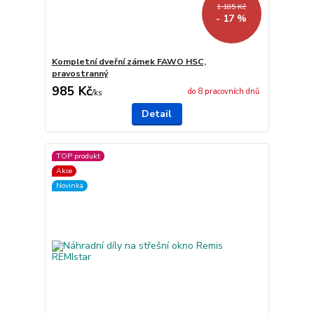
1 185 Kč
- 17 %
Kompletní dveřní zámek FAWO HSC,
pravostranný
985 Kč
do 8 pracovních dnů
/
ks
Detail
TOP produkt
Akce
Novinka