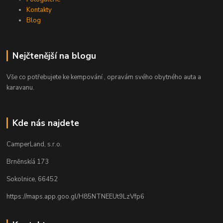
Kontakty
Blog
Nejčtenější na blogu
Vše co potřebujete ke kempování , opravám svého obytného auta a
karavanu.
Kde nás najdete
CamperLand, s.r.o.
Brněnskíá 173
Sokolnice, 66452
https://maps.app.goo.gl/H85NTNEEUt9LzVfp6