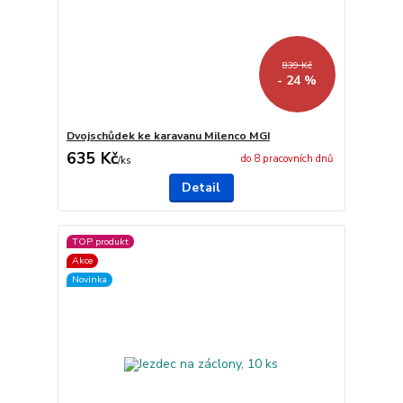
839 Kč
- 24 %
Dvojschůdek ke karavanu Milenco MGI
635 Kč
do 8 pracovních dnů
/
ks
Detail
TOP produkt
Akce
Novinka