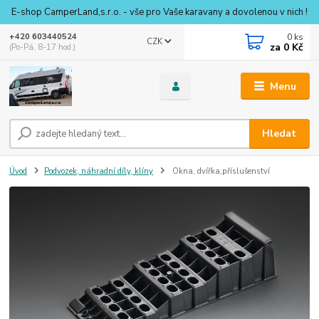
E-shop CamperLand,s.r.o. - vše pro Vaše karavany a dovolenou v nich !
0
ks
+420 603440524
CZK
za
0 Kč
(Po-Pá, 8-17 hod.)
Menu
Hledat
Úvod
Podvozek, náhradní díly, klíny
Okna, dvířka,příslušenství