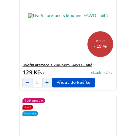
159 Kč
- 19 %
Dveřní aretace s kloubem FAWO – bílá
129 Kč
skladem 2 ks
/
ks
Přidat do košíku
TOP produkt
Akce
Novinka