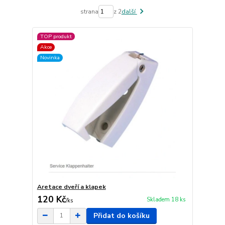
strana
z 2
další
TOP produkt
Akce
Novinka
Aretace dveří a klapek
120 Kč
Skladem 18 ks
/
ks
Přidat do košíku