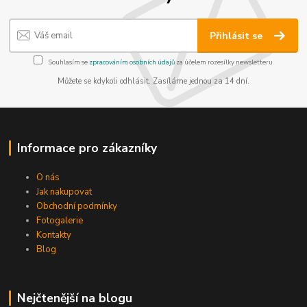
Přihlásit se
Souhlasím se
zpracováním osobních údajů
za účelem rozesílky newsletteru.
Můžete se kdykoli odhlásit. Zasíláme jednou za 14 dní.
Informace pro zákazníky
O nás
Jak nakupovat
Obchodní podmínky
Fotogalerie
Kontakty
Blog
Nejčtenější na blogu