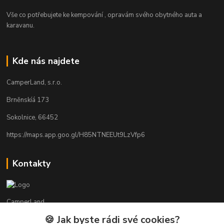
Vše co potřebujete ke kempování , opravám svého obytného auta a
karavanu.
Kde nás najdete
CamperLand, s.r.o.
Brněnskíá 173
Sokolnice, 66452
https://maps.app.goo.gl/H85NTNEEUt9LzVfp6
Kontakty
CamperLand
🍪 Jak byste rádi své cookies?