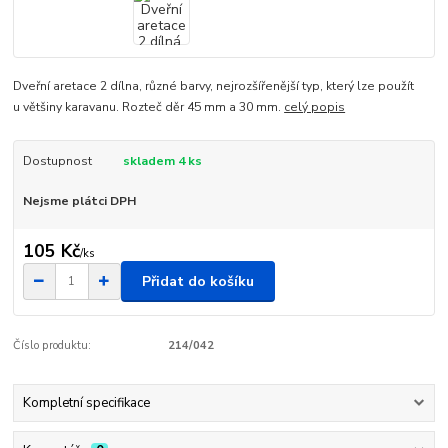
Dveřní aretace 2 dílna, různé barvy, nejrozšířenější typ, který lze použít
u většiny karavanu. Rozteč děr 45 mm a 30 mm.
celý popis
Dostupnost
skladem 4 ks
Nejsme plátci DPH
105 Kč
/
ks
Přidat do košíku
Číslo produktu:
214/042
Kompletní specifikace