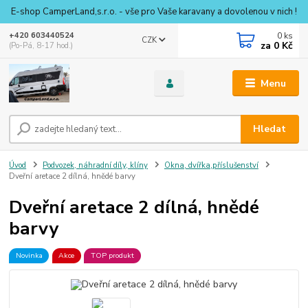
E-shop CamperLand,s.r.o. - vše pro Vaše karavany a dovolenou v nich !
0
ks
+420 603440524
CZK
za
0 Kč
(Po-Pá, 8-17 hod.)
Menu
Hledat
Úvod
Podvozek, náhradní díly, klíny
Okna, dvířka,příslušenství
Dveřní aretace 2 dílná, hnědé barvy
Dveřní aretace 2 dílná, hnědé
barvy
Novinka
Akce
TOP produkt