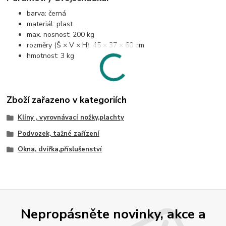
barva: černá
materiál: plast
max. nosnost: 200 kg
rozměry (Š × V × H): 45 × 37 × 60 cm
hmotnost: 3 kg
Zboží zařazeno v kategoriích
Klíny , vyrovnávací nožky,plachty
Podvozek, tažné zařízení
Okna, dvířka,příslušenství
Nepropásněte novinky, akce a