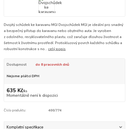
Dvojitý schůdek ke karavanu MGI Dvojschůdek MGI je ideální pro snadný
a bezpečný přístup do karavanu nebo obytného auta. Je vyroben
z odolného, recyklovatelného plastu, což zaručuje dlouhou životnost a
šetrnost k životnímu prostředí. Protiskluzový povrch každého schůdku a
robustní konstrukce s no...
celý popis
Dostupnost
do 8 pracovních dnů
Nejsme plátci DPH
635 Kč
/
ks
Momentálně není k dispozici
Číslo produktu:
400/774
Kompletní specifikace