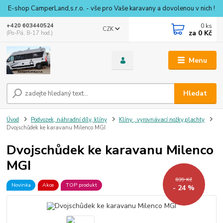
E-shop CamperLand,s.r.o. - vše pro Vaše karavany a dovolenou v nich !
0
ks
+420 603440524
CZK
za
0 Kč
(Po-Pá, 8-17 hod.)
Menu
Hledat
Úvod
Podvozek, náhradní díly, klíny
Klíny , vyrovnávací nožky,plachty
Dvojschůdek ke karavanu Milenco MGI
Dvojschůdek ke karavanu Milenco
MGI
839 Kč
Novinka
Akce
TOP produkt
- 24 %