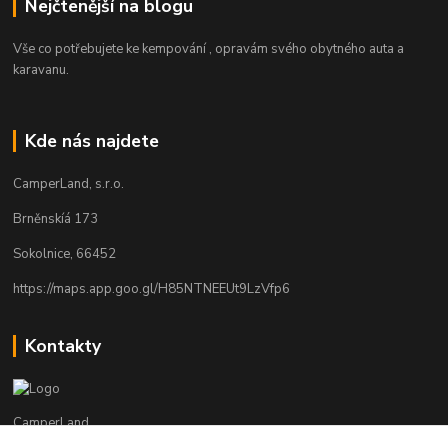
Nejčtenější na blogu
Vše co potřebujete ke kempování , opravám svého obytného auta a
karavanu.
Kde nás najdete
CamperLand, s.r.o.
Brněnskíá 173
Sokolnice, 66452
https://maps.app.goo.gl/H85NTNEEUt9LzVfp6
Kontakty
CamperLand