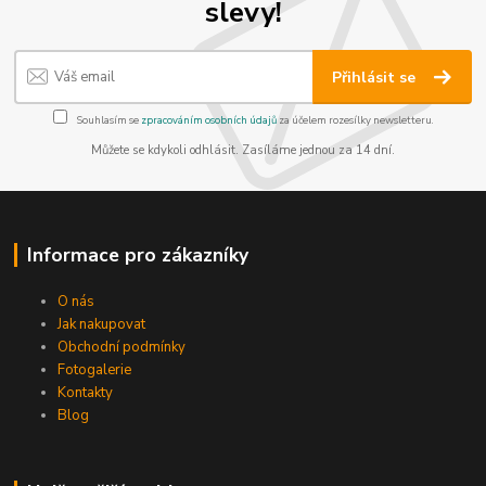
slevy!
Přihlásit se
Souhlasím se
zpracováním osobních údajů
za účelem rozesílky newsletteru.
Můžete se kdykoli odhlásit. Zasíláme jednou za 14 dní.
Informace pro zákazníky
O nás
Jak nakupovat
Obchodní podmínky
Fotogalerie
Kontakty
Blog