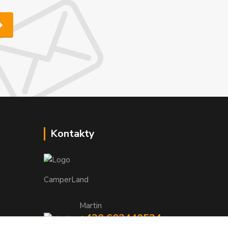
Kontakty
CamperLand
Martin
+420 603440524
TNEEUt9L