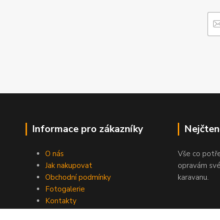
Informace pro zákazníky
Nejčten
O nás
Vše co potř
Jak nakupovat
opravám své
Obchodní podmínky
karavanu.
Fotogalerie
Kontakty
Blog