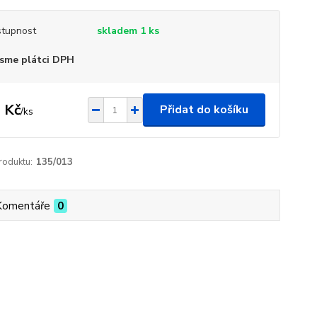
tupnost
skladem 1 ks
sme plátci DPH
 Kč
Přidat do košíku
/
ks
roduktu:
135/013
Komentáře
0