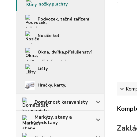
nožky,plachty
Podvozek, tažné zařízení
Nosiče kol
Okna, dvířka,příslušenství
Lišty
Hračky, karty,
Kompl
Domácnost karavanisty
Komple
Markýzy, stany a
předstany
Zaklá