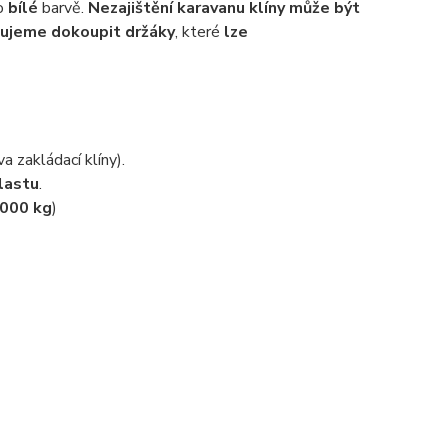
o
bílé
barvě.
Nezajištění karavanu klíny může být
ujeme dokoupit držáky
, které
lze
a zakládací klíny).
lastu
.
1000 kg
)