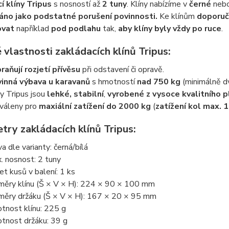
í klíny Tripus
s nosností až
2 tuny
. Klíny nabízíme v
černé
neb
no jako podstatné porušení povinnosti.
Ke klínům
doporuč
ovat
například
pod podlahu
tak,
aby klíny byly vždy po ruce
.
 vlastnosti zakládacích klínů Tripus:
raňují rozjetí přívěsu
při odstavení či opravě.
inná výbava
u karavanů
s hmotností
nad 750 kg
(minimálně dv
ny Tripus jsou
lehké, stabilní
,
vyrobené z vysoce kvalitního p
váleny pro
maxiální zatížení do 2000 kg
(
zatížení kol max. 
try zakládacích klínů Tripus:
va dle varianty: černá/bílá
. nosnost: 2 tuny
et kusů v balení: 1 ks
měry klínu (Š × V × H): 224 × 90 × 100 mm
měry držáku (Š × V × H): 167 × 20 × 95 mm
tnost klínu: 225 g
tnost držáku: 39 g