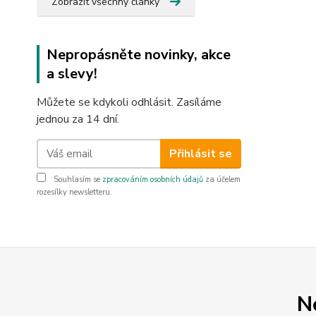
Zobrazit všechny články
Nepropásněte novinky, akce
a slevy!
Můžete se kdykoli odhlásit. Zasíláme
jednou za 14 dní.
Přihlásit se
Souhlasím se
zpracováním osobních údajů
za účelem
rozesílky newsletteru.
N