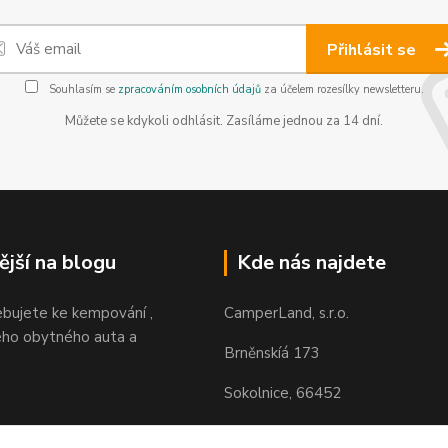
Přihlásit se
Souhlasím se
zpracováním osobních údajů
za účelem rozesílky newsletteru.
Můžete se kdykoli odhlásit. Zasíláme jednou za 14 dní.
ější na blogu
Kde nás najdete
ebujete ke kempování ,
CamperLand, s.r.o.
ho obytného auta a
Brněnskíá 173
Sokolnice, 66452
https://maps.app.goo.gl/H85N