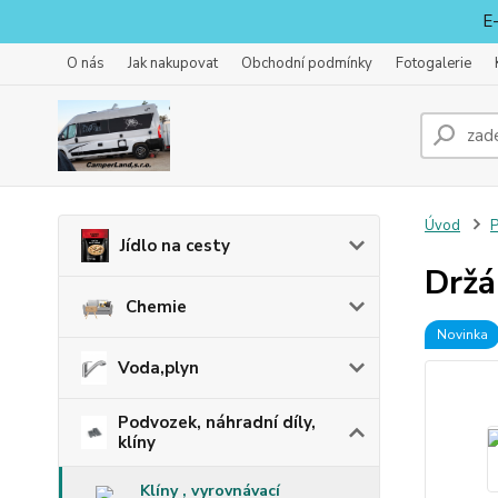
E-
O nás
Jak nakupovat
Obchodní podmínky
Fotogalerie
Úvod
P
Jídlo na cesty
Držá
Chemie
Novinka
Voda,plyn
Podvozek, náhradní díly,
klíny
Klíny , vyrovnávací