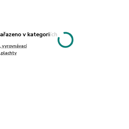
zařazeno v kategoriích
 , vyrovnávací
,plachty