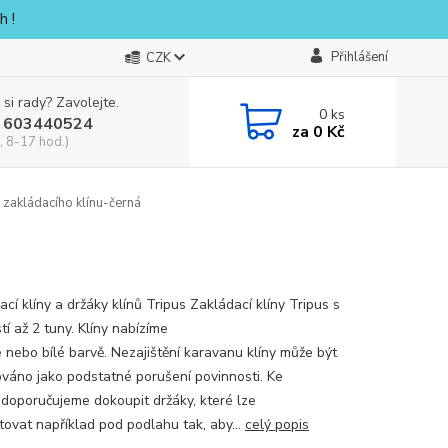
h !
Přihlášení
CZK
 si rady? Zavolejte.
0
ks
 603440524
za
0 Kč
, 8-17 hod.)
zakládacího klínu-černá
cí klíny a držáky klínů Tripus Zakládací klíny Tripus s
í až 2 tuny. Klíny nabízíme
é nebo bílé barvě. Nezajištění karavanu klíny může být
váno jako podstatné porušení povinnosti. Ke
 doporučujeme dokoupit držáky, které lze
ovat například pod podlahu tak, aby...
celý popis