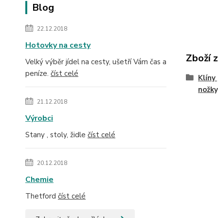
Blog
22.12.2018
Hotovky na cesty
Zboží 
Velký výběr jídel na cesty, ušetří Vám čas a
peníze.
číst celé
Klíny
nožky
21.12.2018
Výrobci
Stany , stoly, židle
číst celé
20.12.2018
Chemie
Thetford
číst celé