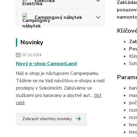
Elektrika
Zakládac
posuzová
namont
Campingový nábytek
Klíčové
Novinky
Zab
Pov
07.10.2024
Klí
Nový e-shop CamperLand
Sch
Náš e-shop je nástupcem Camperparku.
Parame
Těšíme se na Vaší návštěvu e-shopu a naší
bar
prodejny v Sokolnicích. Zabýváme se
max
službami pro karavany a obytné aut...
číst
poč
celé
roz
roz
Zobrazit všechny novinky
hmo
hmo