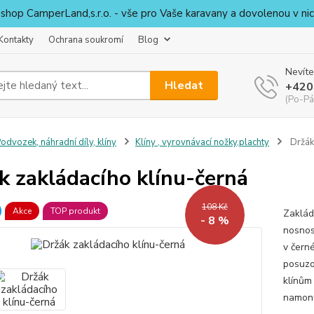
shop CamperLand,s.r.o. - vše pro Vaše karavany a dovolenou v nic
Kontakty
Ochrana soukromí
Blog
Nevíte
Hledat
+420
(Po-Pá
odvozek, náhradní díly, klíny
Klíny , vyrovnávací nožky,plachty
Držák 
k zakládacího klínu-černá
108 Kč
Akce
TOP produkt
Zakláda
- 8 %
nosnost
v čern
posuzo
klínům
namont