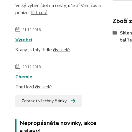
Velký výběr jídel na cesty, ušetří Vám čas a
peníze.
číst celé
Zboží 
21.12.2018
Skleni
Výrobci
talíře
Stany , stoly, židle
číst celé
20.12.2018
Chemie
Thetford
číst celé
Zobrazit všechny články
Nepropásněte novinky, akce
a slevy!