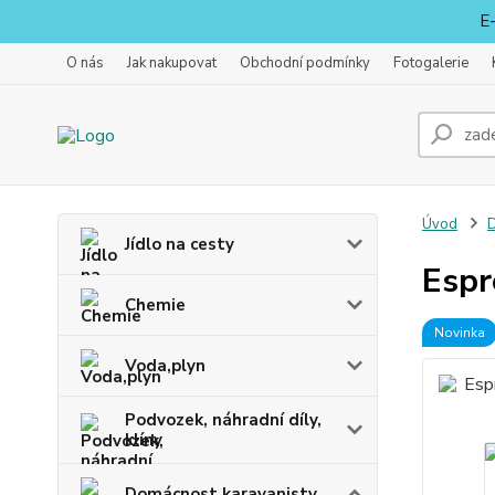
E-
O nás
Jak nakupovat
Obchodní podmínky
Fotogalerie
Úvod
D
Jídlo na cesty
Espr
Chemie
Novinka
Voda,plyn
Podvozek, náhradní díly,
klíny
Domácnost karavanisty