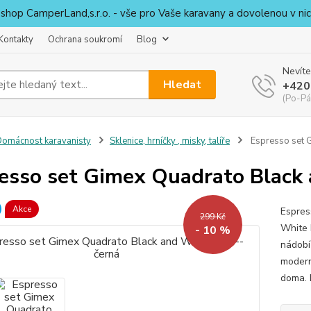
shop CamperLand,s.r.o. - vše pro Vaše karavany a dovolenou v nic
Kontakty
Ochrana soukromí
Blog
Nevíte
Hledat
+420
(Po-Pá
omácnost karavanisty
Sklenice, hrníčky , misky, talíře
Espresso set G
esso set Gimex Quadrato Black 
Akce
Espres
299 Kč
White 
- 10 %
nádobí
modern
doma. 