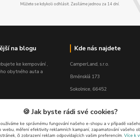
Můžete se kdykoli odhlásit. Zasíláme jednou za 14 dní.
ější na blogu
Kde nás najdete
ebujete ke kempování ,
CamperLand, s.r.o.
ho obytného auta a
Brněnskíá 173
Sokolnice, 66452
https://maps.app.goo.gl/H85N
zVfp6
🍪 Jak byste rádi své cookies?
používáme ke správnému fungování našeho e-shopu a v případě vašeho
k o webu, měření efektivity reklamních kampaní, zapamatování vašeho o
 stránek, či zobrazení reklam odpovídajících vašim preferencím.
Více k v