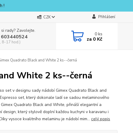
h !
Přihlášení
CZK
 si rady? Zavolejte.
0
ks
 603440524
za
0 Kč
, 8-17 hod.)
imex Quadrato Black and White 2 ks--černá
and White 2 ks--černá
so set v designu sady nádobí Gimex Quadrato Black and
Espresso set, který dokonale ladí se sadou melaminového
 Gimex Quadrato Black and White, přináší elegantní a
í design, který stylově doplní každou kuchyni v karavanu i
Díky vysoce kvalitního melaminu je nádobí mim...
celý popis