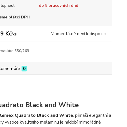
tupnost
do 8 pracovních dnů
sme plátci DPH
9 Kč
Momentálně není k dispozici
/
ks
roduktu:
550/263
Komentáře
0
uadrato Black and White
í Gimex Quadrato Black and White
, přináší elegantní a
íky vysoce kvalitního melaminu je nádobí mimořádně