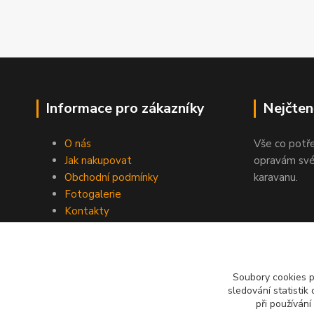
Informace pro zákazníky
Nejčten
O nás
Vše co potř
Jak nakupovat
opravám své
Obchodní podmínky
karavanu.
Fotogalerie
Kontakty
Blog
Soubory cookies 
sledování statisti
při používání