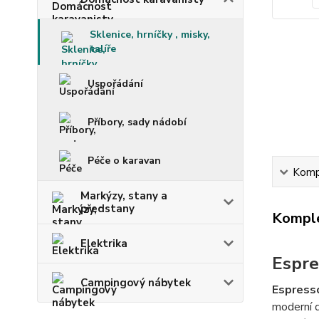
Sklenice, hrníčky , misky,
talíře
Uspořádání
Příbory, sady nádobí
Péče o karavan
Kompl
Markýzy, stany a
předstany
Komple
Elektrika
Espre
Campingový nábytek
Espress
moderní d