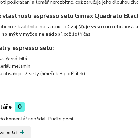
oti poškrábání a téměř nerozbitné, což zaručuje jeho dlouhou živo
é vlastnosti espresso setu Gimex Quadrato Blac
obeno z kvalitního melaminu, což
zajišťuje vysokou odolnost 
 ho mýt v myčce na nádobí
, což šetří čas.
try espresso setu:
a: černá, bílá
eriál: melamin
a obsahuje: 2 sety (hrneček + podšálek)
táře
0
do komentář nepřidal. Buďte první.
 komentář