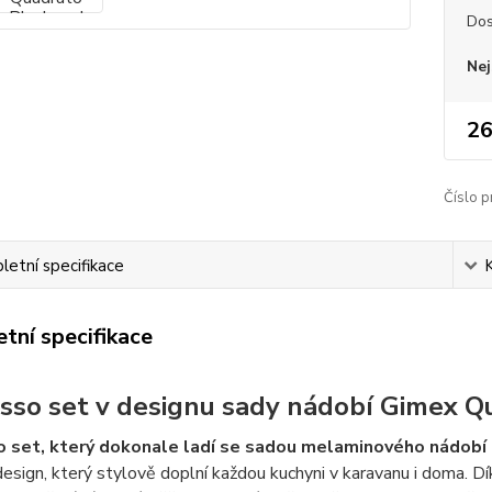
Dos
Nej
26
Číslo p
etní specifikace
tní specifikace
sso set v designu sady nádobí Gimex Q
o set, který dokonale ladí se sadou melaminového nádob
esign, který stylově doplní každou kuchyni v karavanu i doma. D