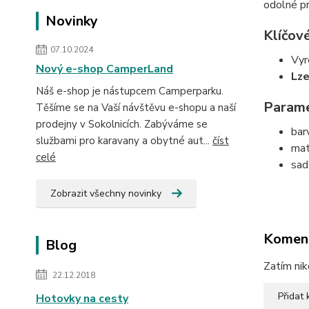
odolné pr
Novinky
Klíčov
07.10.2024
Vyr
Nový e-shop CamperLand
Lze
Náš e-shop je nástupcem Camperparku.
Parame
Těšíme se na Vaší návštěvu e-shopu a naší
prodejny v Sokolnicích. Zabýváme se
barv
službami pro karavany a obytné aut...
číst
mat
celé
sad
Zobrazit všechny novinky
Komen
Blog
Zatím nik
22.12.2018
Přidat
Hotovky na cesty