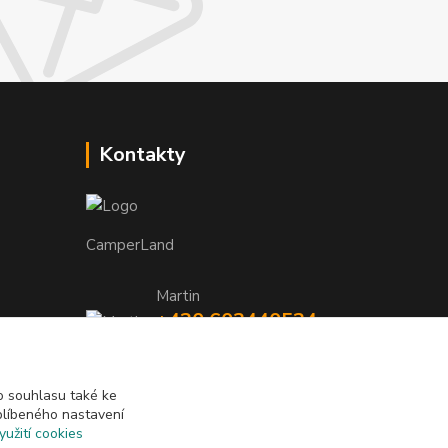
Kontakty
CamperLand
Martin
+420 603440524
TNEEUt9L
(Po-Pá, 8-17 hod.)
camperland@seznam.cz
 souhlasu také ke
blíbeného nastavení
yužití cookies