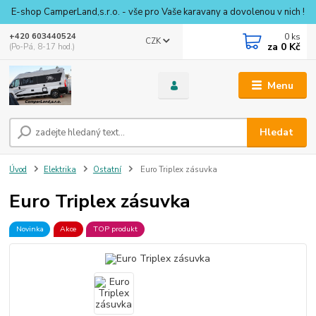
E-shop CamperLand,s.r.o. - vše pro Vaše karavany a dovolenou v nich !
0
ks
+420 603440524
CZK
za
0 Kč
(Po-Pá, 8-17 hod.)
Menu
Hledat
Úvod
Elektrika
Ostatní
Euro Triplex zásuvka
Euro Triplex zásuvka
Novinka
Akce
TOP produkt