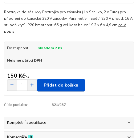
Roztrojka do zásuvky Roztrojka pro zásuvku (1 x Schuko, 2 x Euro) pro
připojení do klasické 220 V zásuvky. Parametry: napětí: 230 V proud: 16 A
stupeň krytí: IP20 hmotnost: 65 g velikost balení: 9,3 x 6 x 4,9 cm
celý
popis
Dostupnost
skladem 2 ks
Nejsme plátci DPH
150 Kč
/
ks
Přidat do košíku
Číslo produktu:
321/037
Kompletní specifikace
Komentáře
0