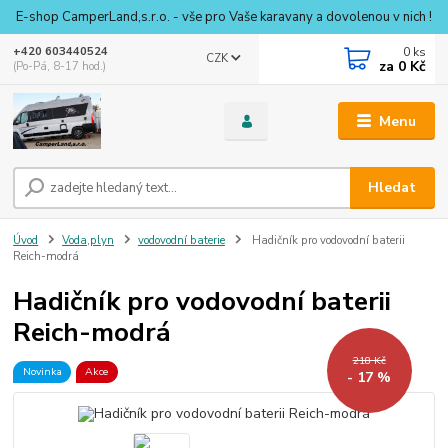
E-shop CamperLand,s.r.o. - vše pro Vaše karavany a dovolenou v nich !
0
ks
+420 603440524
CZK
za
0 Kč
(Po-Pá, 8-17 hod.)
Menu
Hledat
Úvod
Voda,plyn
vodovodní baterie
Hadičník pro vodovodní baterii
Reich-modrá
Hadičník pro vodovodní baterii
Reich-modrá
218 Kč
Novinka
Akce
- 17 %