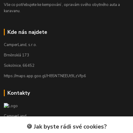
Vše co potřebujete ke kempování , opravám svého obytného auta a
karavanu.
Kde nás najdete
CamperLand, s.r.o.
Brněnskíá 173
Sokolnice, 66452
https://maps.app.goo.gl/H85NTNEEUt9LzVfp6
Kontakty
CamperLand
🍪 Jak byste rádi své cookies?
Martin