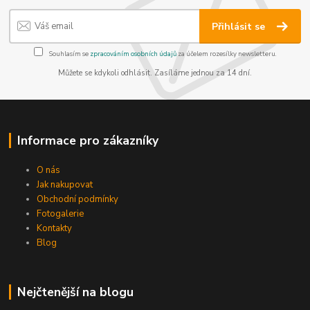
Přihlásit se
Souhlasím se
zpracováním osobních údajů
za účelem rozesílky newsletteru.
Můžete se kdykoli odhlásit. Zasíláme jednou za 14 dní.
Informace pro zákazníky
O nás
Jak nakupovat
Obchodní podmínky
Fotogalerie
Kontakty
Blog
Nejčtenější na blogu