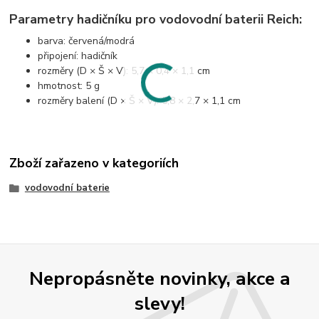
Parametry hadičníku pro vodovodní baterii Reich:
barva: červená/modrá
připojení: hadičník
rozměry (D × Š × V): 5,7 × 0,4 × 1,1 cm
hmotnost: 5 g
rozměry balení (D × Š × V): 5,8 × 2,7 × 1,1 cm
Zboží zařazeno v kategoriích
vodovodní baterie
Nepropásněte novinky, akce a
slevy!