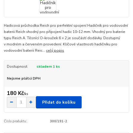
Hadicová průchodka Reich pro perfektní spojení Hadičník pro vodovodní
baterii Reich vhodný pro připojení hadic 10–12 mm. Vhodný pro baterie
typu Reich A. Těsnící O–kroužek 6 × 2 je součástí dodávky. Dostupný
v modrém a červeném provedení. Klíčové vlastnosti hadičníku pro
vodovodní baterii Reic...
celý popis
Dostupnost
skladem 1 ks
Nejsme plátci DPH
180 Kč
/
ks
Přidat do košíku
Číslo produktu:
300/191-2