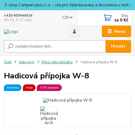
E-shop CamperLand,s.r.o. - vše pro Vaše karavany a dovolenou v nich !
0
ks
+420 603440524
CZK
za
0 Kč
(Po-Pá, 8-17 hod.)
Menu
Hledat
Úvod
Voda,plyn
Pitná voda,čerpadla
Hadicová přípojka W-8
Hadicová přípojka W-8
Novinka
Akce
TOP produkt