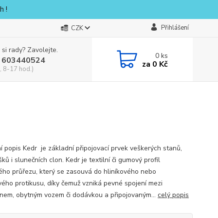
h !
Přihlášení
CZK
 si rady? Zavolejte.
0
ks
 603440524
za
0 Kč
, 8-17 hod.)
ní popis Kedr je základní připojovací prvek veškerých stanů,
šků i slunečních clon. Kedr je textilní či gumový profil
ého průřezu, který se zasouvá do hliníkového nebo
vého protikusu, díky čemuž vzniká pevné spojení mezi
nem, obytným vozem či dodávkou a připojovaným...
celý popis