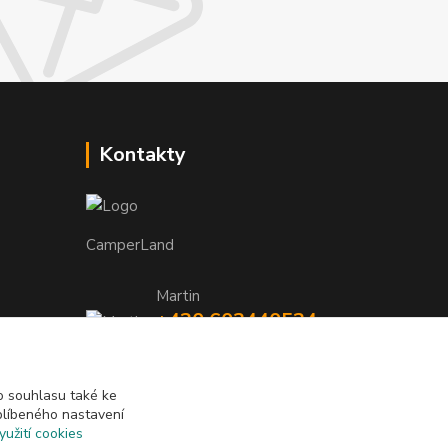
Kontakty
CamperLand
Martin
+420 603440524
TNEEUt9L
(Po-Pá, 8-17 hod.)
camperland@seznam.cz
 souhlasu také ke
blíbeného nastavení
yužití cookies