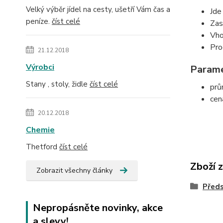
Velký výběr jídel na cesty, ušetří Vám čas a
Jde
peníze.
číst celé
Zas
Vho
Pro
21.12.2018
Výrobci
Parame
Stany , stoly, židle
číst celé
prů
cen
20.12.2018
Chemie
Thetford
číst celé
Zboží 
Zobrazit všechny články
Před
Nepropásněte novinky, akce
a slevy!