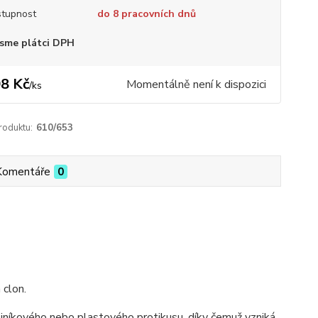
tupnost
do 8 pracovních dnů
sme plátci DPH
8 Kč
Momentálně není k dispozici
/
ks
roduktu:
610/653
Komentáře
0
 clon.
hliníkového nebo plastového protikusu, díky čemuž vzniká