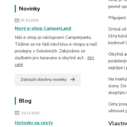
pevné sp
Novinky
Připojení
07.10.2024
Nový e-shop CamperLand
Drtivá vě
lišta býv
Náš e-shop je nástupcem Camperparku.
kedrové l
Těšíme se na Vaší návštěvu e-shopu a naší
prodejny v Sokolnicích. Zabýváme se
Obytná au
službami pro karavany a obytné aut...
číst
podobných
celé
nejlépe i 
Na markýz
Zobrazit všechny novinky
clony. Do
dvojitým
Blog
Ceny jsou
věnovat 
22.12.2018
Hotovky na cesty
Vlastn