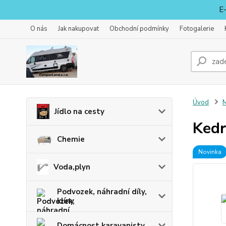
E-
O nás
Jak nakupovat
Obchodní podmínky
Fotogalerie
Úvod
M
Jídlo na cesty
Ked
Chemie
Novinka
Voda,plyn
Podvozek, náhradní díly,
klíny
Domácnost karavanisty