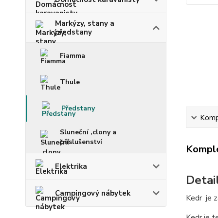
Markýzy, stany a
předstany
Fiamma
Thule
Předstany
Kompl
Sluneční ,clony a
příslušenství
Komple
Elektrika
Detai
Campingový nábytek
Kedr je z
Kedr je t