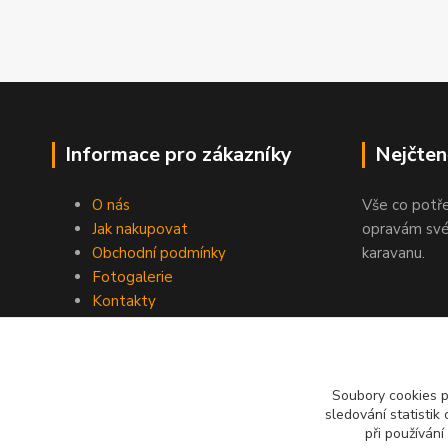
Informace pro zákazníky
Nejčten
O nás
Vše co potř
Jak nakupovat
opravám své
Obchodní podmínky
karavanu.
Fotogalerie
Kontakty
Blog
Soubory cookies 
sledování statisti
při používání