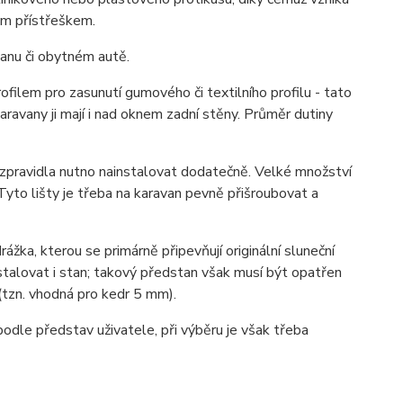
ým přístřeškem.
vanu či obytném autě.
rofilem pro zasunutí gumového či textilního profilu - tato
aravany ji mají i nad oknem zadní stěny. Průměr dutiny
e zpravidla nutno nainstalovat dodatečně. Velké množství
 Tyto lišty je třeba na karavan pevně přišroubovat a
ka, kterou se primárně připevňují originální sluneční
stalovat i stan; takový předstan však musí být opatřen
tzn. vhodná pro kedr 5 mm).
podle představ uživatele, při výběru je však třeba