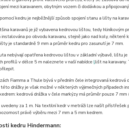
ojení mezi karavanem, obytným vozem či dodávkou a připojovan
 pomocí kedru je nejběžnější způsob spojení stanu a lišty na kara
tšina karavanů je již vybavena kedrovou lištou, tedy hliníkovým p
á instalována po obvodu karavanu, stejně jako nad koly, některé k
išty je standardně 9 mm a průměr kedru pro zasunutí je 7 mm.
ta nebývají opatřena kedrovou lištou v základní výbavě, lištu j
 profilů v délce 5 m naleznete v naší nabídce
l
lišt na karavany.
přilepit.
ách Fiamma a Thule bývá v předním čele integrovaná kedrová dráž
 této drážky je však možné v některých výjimečných případech in
 kedrem: kedrová drážka v čele markýzy má průměr pouze 7 mm (
 uvedeny za 1 m. Na textilní kedr v metráži lze našít přístřešek 
pozornost právě výběru mezi 7 mm a 5 mm kedrem.
osti kedru Hindermann: