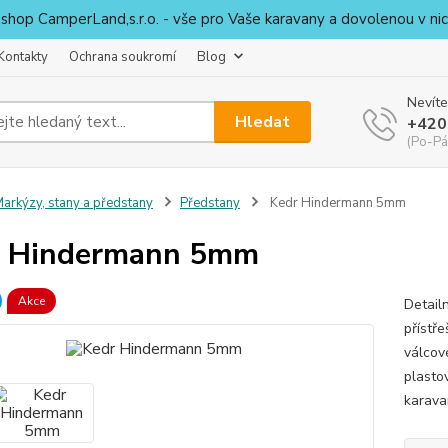
shop CamperLand,s.r.o. - vše pro Vaše karavany a dovolenou v nic
Kontakty
Ochrana soukromí
Blog
Nevíte
Hledat
+420
(Po-Pá
arkýzy, stany a předstany
Předstany
Kedr Hindermann 5mm
r Hindermann 5mm
Akce
Detail
přístře
válcov
plasto
karava