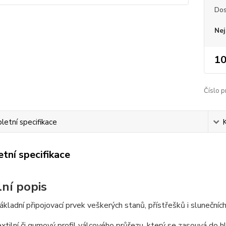
Dos
Nej
10
Číslo p
etní specifikace
tní specifikace
lní popis
ákladní připojovací prvek veškerých stanů, přístřešků i slunečních
extilní či gumový profil válcového průřezu, který se zasouvá do 