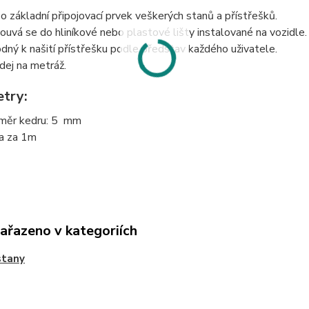
 o základní připojovací prvek veškerých stanů a přístřešků.
ouvá se do hliníkové nebo plastové lišty instalované na vozidle.
dný k našití přístřešku podle představ každého uživatele.
dej na metráž.
try:
měr kedru: 5 mm
a za 1m
zařazeno v kategoriích
stany