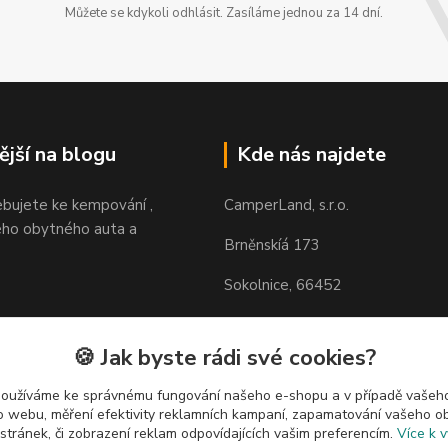
Můžete se kdykoli odhlásit. Zasíláme jednou za 14 dní.
ější na blogu
Kde nás najdete
ebujete ke kempování ,
CamperLand, s.r.o.
ho obytného auta a
Brněnskíá 173
Sokolnice, 66452
https://maps.app.goo.gl/H85N
zVfp6
🍪 Jak byste rádi své cookies?
používáme ke správnému fungování našeho e-shopu a v případě vašeho
k o webu, měření efektivity reklamních kampaní, zapamatování vašeho o
 stránek, či zobrazení reklam odpovídajících vašim preferencím.
Více k v