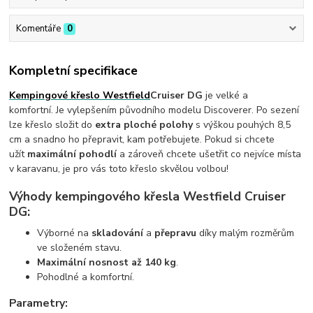
Komentáře
0
Kompletní specifikace
Kempingové křeslo Westfield
Cruiser DG
je velké a
komfortní. Je vylepšením původního modelu Discoverer. Po sezení
lze křeslo složit do
extra ploché polohy
s výškou pouhých 8,5
cm a snadno ho přepravit, kam potřebujete. Pokud si chcete
užít
maximální pohodlí
a zároveň chcete ušetřit co nejvíce místa
v karavanu, je pro vás toto křeslo skvělou volbou!
Výhody kempingového křesla Westfield Cruiser
DG:
Výborné na
skladování
a
přepravu
díky malým rozměrům
ve složeném stavu.
Maximální nosnost až 140 kg
.
Pohodlné a komfortní.
Parametry: