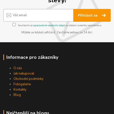
Přihlásit se
Souhlasím se
zpracováním osobních údajů
za účelem rozesílky newsletteru.
Můžete se kdykoli odhlásit. Zasíláme jednou za 14 dní.
Informace pro zákazníky
O nás
Jak nakupovat
Obchodní podmínky
Fotogalerie
Kontakty
Blog
Nejčtenější na blogu