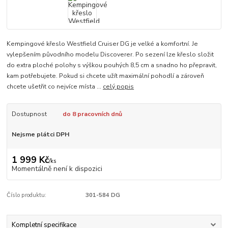
Kempingové křeslo Westfield Cruiser DG je velké a komfortní. Je
vylepšením původního modelu Discoverer. Po sezení lze křeslo složit
do extra ploché polohy s výškou pouhých 8,5 cm a snadno ho přepravit,
kam potřebujete. Pokud si chcete užít maximální pohodlí a zároveň
chcete ušetřit co nejvíce místa ...
celý popis
Dostupnost
do 8 pracovních dnů
Nejsme plátci DPH
1 999 Kč
/
ks
Momentálně není k dispozici
Číslo produktu:
301-584 DG
Kompletní specifikace