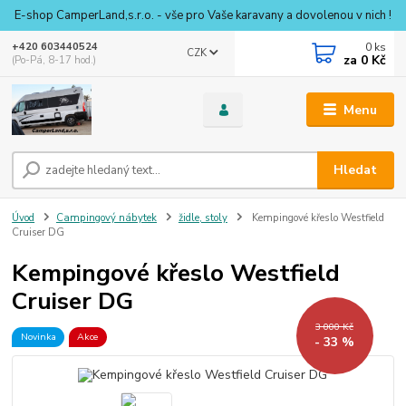
E-shop CamperLand,s.r.o. - vše pro Vaše karavany a dovolenou v nich !
0
ks
+420 603440524
CZK
za
0 Kč
(Po-Pá, 8-17 hod.)
Menu
Hledat
Úvod
Campingový nábytek
židle, stoly
Kempingové křeslo Westfield
Cruiser DG
Kempingové křeslo Westfield
Cruiser DG
3 000 Kč
Novinka
Akce
- 33 %