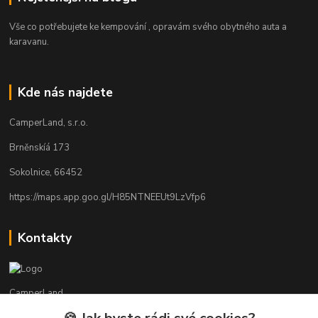
Vše co potřebujete ke kempování , opravám svého obytného auta a
karavanu.
Kde nás najdete
CamperLand, s.r.o.
Brněnskíá 173
Sokolnice, 66452
https://maps.app.goo.gl/H85NTNEEUt9LzVfp6
Kontakty
CamperLand