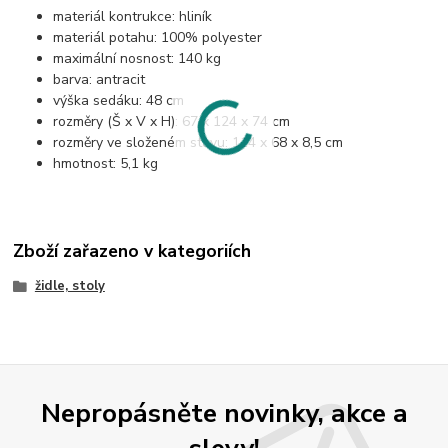
materiál kontrukce: hliník
materiál potahu: 100% polyester
maximální nosnost: 140 kg
barva: antracit
výška sedáku: 48 cm
rozměry (Š x V x H): 67 x 124 x 74 cm
rozměry ve složeném stavu: 114 x 68 x 8,5 cm
hmotnost: 5,1 kg
Zboží zařazeno v kategoriích
židle, stoly
Nepropásněte novinky, akce a
slevy!