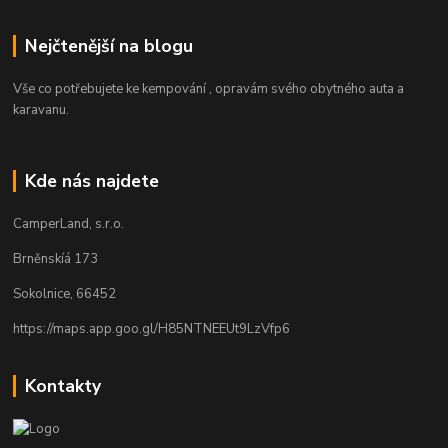
Nejčtenější na blogu
Vše co potřebujete ke kempování , opravám svého obytného auta a
karavanu.
Kde nás najdete
CamperLand, s.r.o.
Brněnskíá 173
Sokolnice, 66452
https://maps.app.goo.gl/H85NTNEEUt9LzVfp6
Kontakty