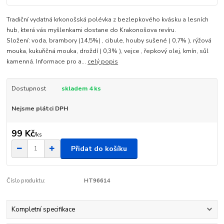
Tradiční vydatná krkonošská polévka z bezlepkového kvásku a lesních
hub, která vás myšlenkami dostane do Krakonošova revíru.
Složení: voda, brambory (14,5%) , cibule, houby sušené ( 0,7% ), rýžová
mouka, kukuřičná mouka, droždí ( 0,3% ), vejce , řepkový olej, kmín, sůl
kamenná. Informace pro a...
celý popis
Dostupnost
skladem 4 ks
Nejsme plátci DPH
99 Kč
/
ks
Přidat do košíku
Číslo produktu:
HT96614
Kompletní specifikace