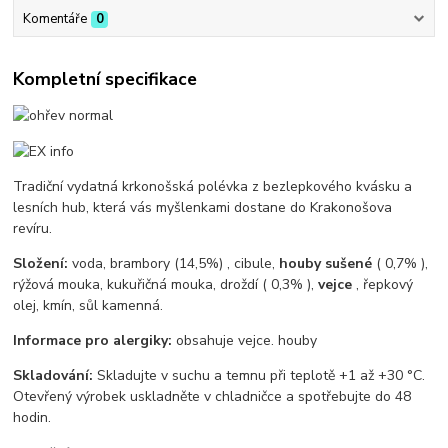
Komentáře
0
Kompletní specifikace
Tradiční vydatná krkonošská polévka z bezlepkového kvásku a
lesních hub, která vás myšlenkami dostane do Krakonošova
revíru.
Složení:
voda, brambory (14,5%) , cibule,
houby sušené
( 0,7% ),
rýžová mouka, kukuřičná mouka, droždí ( 0,3% ),
vejce
, řepkový
olej, kmín, sůl kamenná.
Informace pro alergiky:
obsahuje vejce. houby
Skladování:
Skladujte v suchu a temnu při teplotě +1 až +30 °C.
Otevřený výrobek uskladněte v chladničce a spotřebujte do 48
hodin.