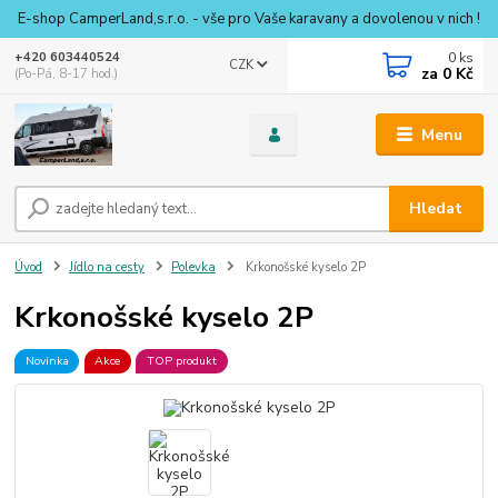
E-shop CamperLand,s.r.o. - vše pro Vaše karavany a dovolenou v nich !
0
ks
+420 603440524
CZK
za
0 Kč
(Po-Pá, 8-17 hod.)
Menu
Hledat
Úvod
Jídlo na cesty
Polevka
Krkonošské kyselo 2P
Krkonošské kyselo 2P
Novinka
Akce
TOP produkt