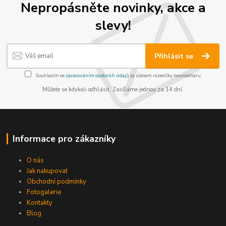
Nepropásněte novinky, akce a
slevy!
Přihlásit se
Souhlasím se
zpracováním osobních údajů
za účelem rozesílky newsletteru.
Můžete se kdykoli odhlásit. Zasíláme jednou za 14 dní.
Informace pro zákazníky
O nás
Jak nakupovat
Obchodní podmínky
Fotogalerie
Kontakty
Blog