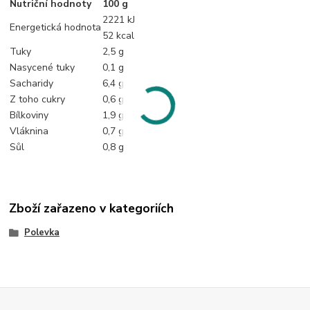
Nutriční hodnoty
100 g
2221 kJ
Energetická hodnota
52 kcal
Tuky
2,5 g
Nasycené tuky
0,1 g
Sacharidy
6,4 g
Z toho cukry
0,6 g
Bílkoviny
1,9 g
Vláknina
0,7 g
Sůl
0,8 g
Zboží zařazeno v kategoriích
Polevka