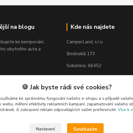
ější na blogu
Kde nás najdete
ebujete ke kempování ,
CamperLand, s.r.o.
ho obytného auta a
Brněnskíá 173
Sokolnice, 66452
https://maps.app.goo.gl/H85N
zVfp6
🍪 Jak byste rádi své cookies?
používáme ke správnému fungování našeho e-shopu a v případě vašeho
k o webu, měření efektivity reklamních kampaní, zapamatování vašeho o
 stránek, či zobrazení reklam odpovídajících vašim preferencím.
Více k v
Souhlasím
Nastavení