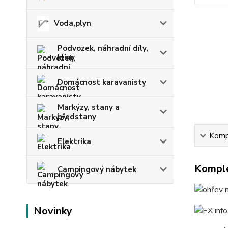
Voda,plyn
Podvozek, náhradní díly,
klíny
Domácnost karavanisty
Markýzy, stany a
předstany
Kompl
Elektrika
Komple
Campingový nábytek
Novinky