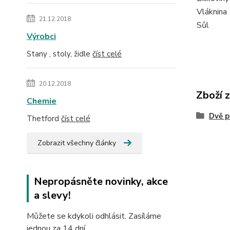
Vláknina
21.12.2018
Sůl
Výrobci
Stany , stoly, židle
číst celé
20.12.2018
Zboží 
Chemie
Dvě p
Thetford
číst celé
Zobrazit všechny články
Nepropásněte novinky, akce
a slevy!
Můžete se kdykoli odhlásit. Zasíláme
jednou za 14 dní.