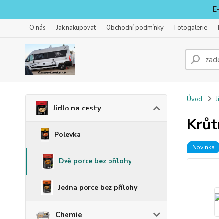
E-
O nás
Jak nakupovat
Obchodní podmínky
Fotogalerie
Úvod
J
Jídlo na cesty
Krůt
Polevka
Novinka
Dvě porce bez přílohy
Jedna porce bez přílohy
Chemie