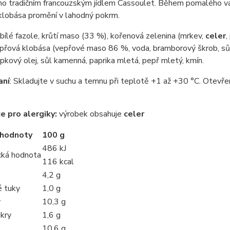
no tradičním francouzským jídlem Cassoulet. Během pomalého vaře
klobása promění v lahodný pokrm.
bílé fazole, krůtí maso (33 %), kořenová zelenina (mrkev,
celer
,
epřová klobása (vepřové maso 86 %, voda, bramborový škrob, sůl,
epkový olej, sůl kamenná, paprika mletá, pepř mletý, kmín.
aní
: Skladujte v suchu a temnu při teplotě +1 až +30 °C. Otevř
e pro alergiky:
výrobek obsahuje
celer
 hodnoty
100 g
486 kJ
cká hodnota
116 kcal
4,2 g
 tuky
1,0 g
y
10,3 g
ukry
1,6 g
10,6 g