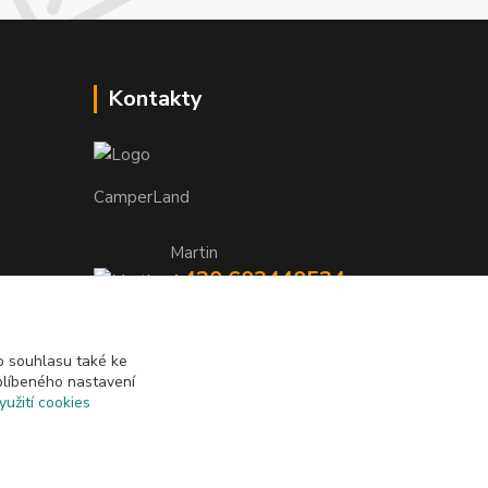
Kontakty
CamperLand
Martin
+420 603440524
TNEEUt9L
(Po-Pá, 8-17 hod.)
camperland@seznam.cz
 souhlasu také ke
blíbeného nastavení
yužití cookies