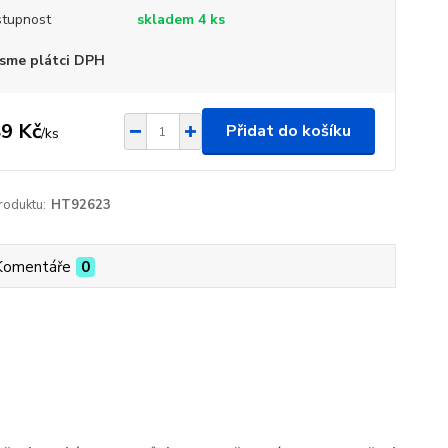
tupnost
skladem 4 ks
sme plátci DPH
9 Kč
Přidat do košíku
/
ks
roduktu:
HT92623
Komentáře
0