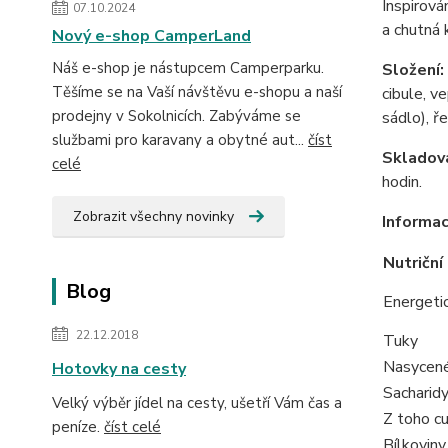
Inspirová
07.10.2024
a chutná 
Nový e-shop CamperLand
Náš e-shop je nástupcem Camperparku.
Složení:
Těšíme se na Vaší návštěvu e-shopu a naší
cibule, v
prodejny v Sokolnicích. Zabýváme se
sádlo), ř
službami pro karavany a obytné aut...
číst
Skladov
celé
hodin.
Zobrazit všechny novinky
Informac
Nutriční
Blog
Energeti
22.12.2018
Tuky
Nasycené
Hotovky na cesty
Sacharid
Velký výběr jídel na cesty, ušetří Vám čas a
Z toho c
peníze.
číst celé
Bílkoviny