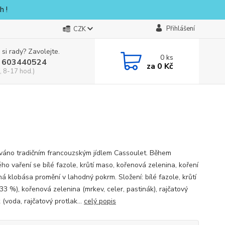
h !
Přihlášení
CZK
 si rady? Zavolejte.
0
ks
 603440524
za
0 Kč
, 8-17 hod.)
ováno tradičním francouzským jídlem Cassoulet. Během
ho vaření se bílé fazole, krůtí maso, kořenová zelenina, koření
ná klobása promění v lahodný pokrm. Složení: bílé fazole, krůtí
33 %), kořenová zelenina (mrkev, celer, pastinák), rajčatový
 (voda, rajčatový protlak...
celý popis