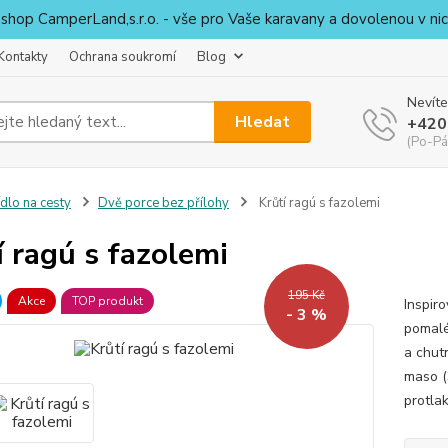
shop CamperLand,s.r.o. - vše pro Vaše karavany a dovolenou v nic
Kontakty
Ochrana soukromí
Blog
Nevíte
Hledat
+420
(Po-Pá
ídlo na cesty
Dvě porce bez přílohy
Krůtí ragú s fazolemi
í ragú s fazolemi
195 Kč
Akce
TOP produkt
Inspir
- 3 %
pomalé
a chut
maso (
protlak