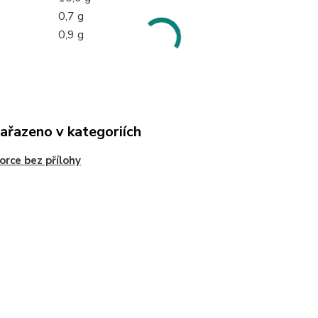
0,7 g
0,9 g
zařazeno v kategoriích
orce bez přílohy