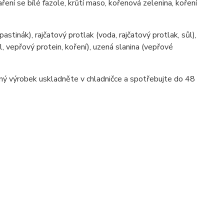
ní se bílé fazole, krůtí maso, kořenová zelenina, koření
 pastinák), rajčatový protlak (voda, rajčatový protlak, sůl),
 vepřový protein, koření), uzená slanina (vepřové
ený výrobek uskladněte v chladničce a spotřebujte do 48