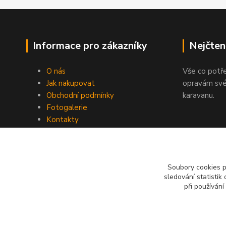
Informace pro zákazníky
Nejčten
O nás
Vše co potř
Jak nakupovat
opravám své
Obchodní podmínky
karavanu.
Fotogalerie
Kontakty
Blog
Soubory cookies 
sledování statisti
při používání