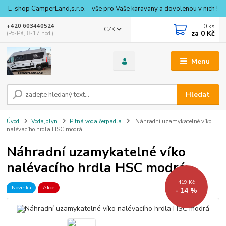
E-shop CamperLand,s.r.o. - vše pro Vaše karavany a dovolenou v nich !
0
ks
+420 603440524
CZK
za
0 Kč
(Po-Pá, 8-17 hod.)
Menu
Hledat
Úvod
Voda,plyn
Pitná voda,čerpadla
Náhradní uzamykatelné víko
nalévacího hrdla HSC modrá
Náhradní uzamykatelné víko
nalévacího hrdla HSC modrá
419 Kč
Novinka
Akce
- 14 %