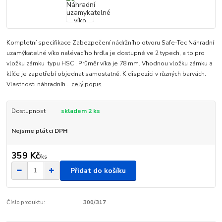
Kompletní specifikace Zabezpečení nádržního otvoru Safe-Tec Náhradní
uzamýkatelné víko nalévacího hrdla je dostupné ve 2 typech, a to pro
vložku zámku typu HSC . Průměr víka je 78 mm. Vhodnou vložku zámku a
klíče je zapotřebí objednat samostatně. K dispozici v různých barvách.
Vlastnosti náhradníh...
celý popis
Dostupnost
skladem 2 ks
Nejsme plátci DPH
359 Kč
/
ks
Přidat do košíku
Číslo produktu:
300/317