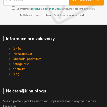
Souhlasím se
zpracováním osobních údajů
za účelem rozesílky newsletteru.
Můžete se kdykoli odhlásit. Zasíláme jednou za 14 dní.
Informace pro zákazníky
O nás
Jak nakupovat
Obchodní podmínky
Fotogalerie
Kontakty
Blog
Nejčtenější na blogu
Vše co potřebujete ke kempování , opravám svého obytného auta a
karavanu.