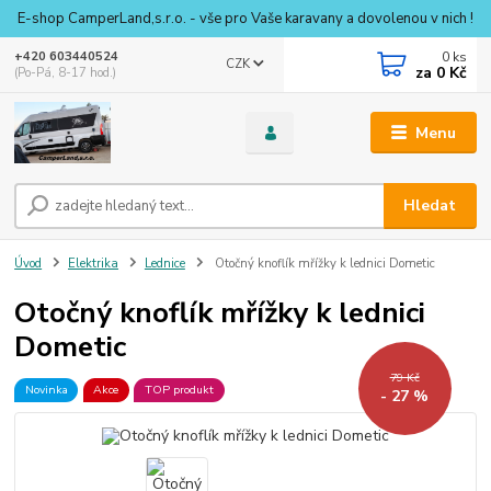
E-shop CamperLand,s.r.o. - vše pro Vaše karavany a dovolenou v nich !
0
ks
+420 603440524
CZK
za
0 Kč
(Po-Pá, 8-17 hod.)
Menu
Hledat
Úvod
Elektrika
Lednice
Otočný knoflík mřížky k lednici Dometic
Otočný knoflík mřížky k lednici
Dometic
79 Kč
Novinka
Akce
TOP produkt
- 27 %