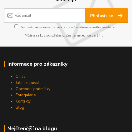
Přihlásit se
Souhlasím se
zpracováním osobních údajů
za účelem rozesílky newsletteru.
Můžete se kdykoli odhlásit. Zasíláme jednou za 14 dní.
Informace pro zákazníky
O nás
Jak nakupovat
Obchodní podmínky
Fotogalerie
Kontakty
Blog
Nejčtenější na blogu