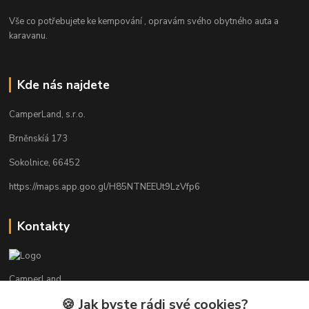
Vše co potřebujete ke kempování , opravám svého obytného auta a
karavanu.
Kde nás najdete
CamperLand, s.r.o.
Brněnskíá 173
Sokolnice, 66452
https://maps.app.goo.gl/H85NTNEEUt9LzVfp6
Kontakty
CamperLand
🍪 Jak byste rádi své cookies?