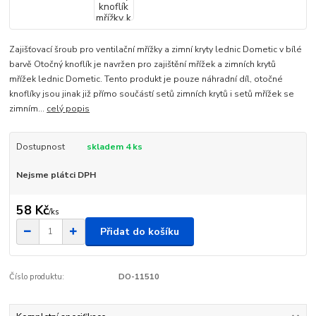
Zajišťovací šroub pro ventilační mřížky a zimní kryty lednic Dometic v bílé
barvě Otočný knoflík je navržen pro zajištění mřížek a zimních krytů
mřížek lednic Dometic. Tento produkt je pouze náhradní díl, otočné
knoflíky jsou jinak již přímo součástí setů zimních krytů i setů mřížek se
zimním...
celý popis
Dostupnost
skladem 4 ks
Nejsme plátci DPH
58 Kč
/
ks
Přidat do košíku
Číslo produktu:
DO-11510