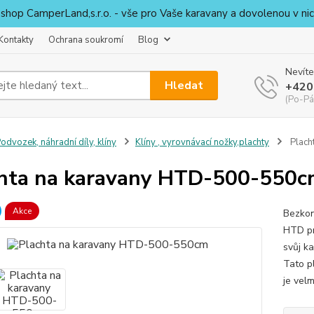
shop CamperLand,s.r.o. - vše pro Vaše karavany a dovolenou v nic
Kontakty
Ochrana soukromí
Blog
Nevíte
Hledat
+420
(Po-Pá
odvozek, náhradní díly, klíny
Klíny , vyrovnávací nožky,plachty
Plach
hta na karavany HTD-500-550c
Akce
Bezkon
HTD pr
svůj ka
Tato p
je velm