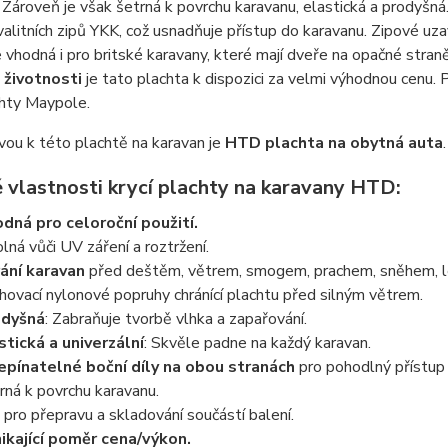
. Zároveň je však šetrná k povrchu karavanu, elastická a prodyšn
alitních zipů YKK, což usnadňuje přístup do karavanu. Zipové uza
e vhodná i pro britské karavany, které mají dveře na opačné str
 životnosti
je tato plachta k dispozici za velmi výhodnou cenu
chty Maypole.
vou k této plachtě na karavan je
HTD plachta na obytná auta
.
é vlastnosti krycí plachty na karavany HTD:
dná pro celoroční použití.
lná vůči UV záření a roztržení.
ání karavan
před deštěm, větrem, smogem, prachem, sněhem, le
hovací nylonové popruhy chránící plachtu před silným větrem.
odyšná
: Zabraňuje tvorbě vlhka a zapařování.
stická a univerzální
: Skvěle padne na každý karavan.
pínatelné boční díly na obou stranách
pro pohodlný přístup 
rná k povrchu karavanu.
 pro přepravu a skladování součástí balení.
ikající poměr cena/výkon.