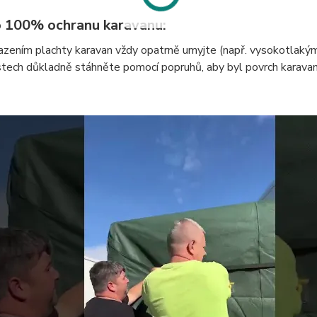
o 100% ochranu karavanu:
zením plachty karavan vždy opatrně umyjte (např. vysokotlakým
tech důkladně stáhněte pomocí popruhů, aby byl povrch karavan