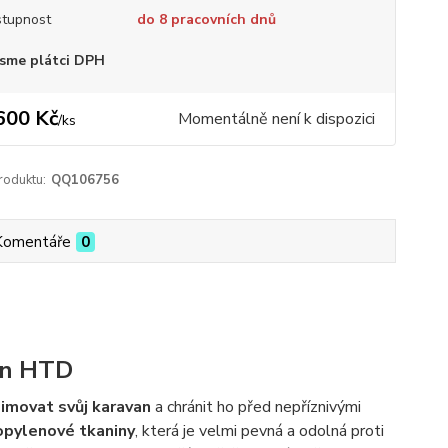
tupnost
do 8 pracovních dnů
sme plátci DPH
600 Kč
Momentálně není k dispozici
/
ks
roduktu:
QQ106756
Komentáře
0
an HTD
imovat svůj karavan
a chránit ho před nepříznivými
opylenové tkaniny
, která je velmi pevná a odolná proti