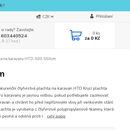
h !
Přihlášení
CZK
 si rady? Zavolejte.
0
ks
 603440524
za
0 Kč
, 8-17 hod.)
ta na karavany HTD-500-550cm
m
kurenční čtyřvrstvá plachta na karavan HTD Krycí plachta
o karavany je jasnou volbou, pokud potřebujete zazimovat
ravan a chránit ho před nepříznivými vlivy při venkovním stání.
lachta je vyrobena z čtyřvrstvé polypropylenové tkaniny, která
i pevná a odolná proti r...
celý popis