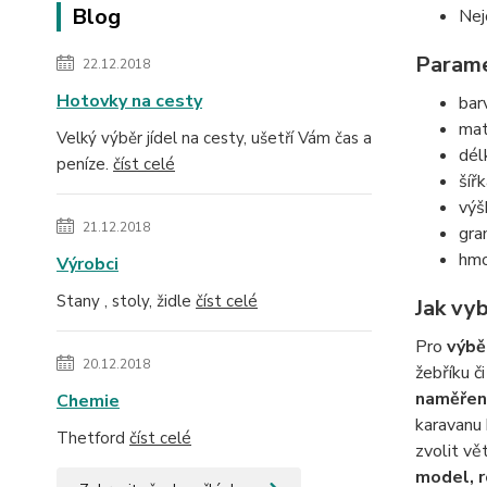
Blog
Nej
Parame
22.12.2018
Hotovky na cesty
bar
mat
Velký výběr jídel na cesty, ušetří Vám čas a
dél
peníze.
číst celé
šíř
výš
21.12.2018
gra
hmo
Výrobci
Stany , stoly, židle
číst celé
Jak vy
Pro
výbě
20.12.2018
žebříku č
naměřené
Chemie
karavanu 
Thetford
číst celé
zvolit vě
model, r