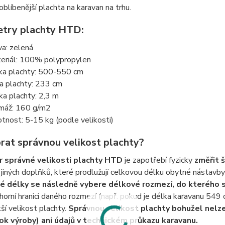
oblíbenější plachta na karavan na trhu.
try plachty HTD:
va: zelená
eriál: 100% polypropylen
ka plachty: 500-550 cm
ka plachty: 233 cm
ka plachty: 2,3 m
máž: 160 g/m2
tnost: 5-15 kg (podle velikosti)
brat správnou velikost plachty?
r správné velikosti plachty HTD
je zapotřebí fyzicky
změřit š
i jiných doplňků, které prodlužují celkovou délku obytné nástavby
 délky se následně vybere délkové rozmezí, do kterého s
horní hranici daného rozmezí (např. pokud je délka karavanu 549 
tší velikost plachty.
Správnou velikost plachty bohužel nelze
ok výroby) ani údajů v technickém průkazu karavanu.