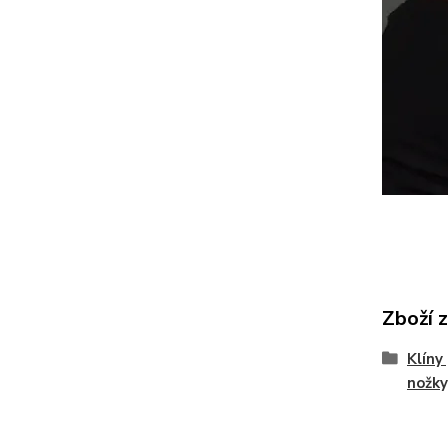
Zboží 
Klíny
nožky