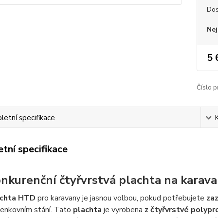
Dos
Nej
5 
Číslo p
etní specifikace
tní specifikace
nkurenční čtyřvrstvá plachta na karav
achta HTD
pro karavany je jasnou volbou, pokud potřebujete
zaz
 venkovním stání. Tato
plachta
je vyrobena
z čtyřvrstvé polypr