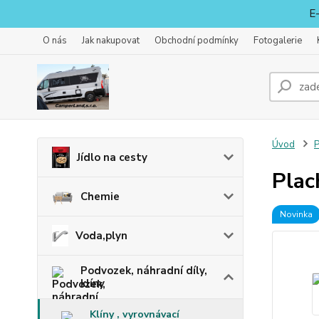
E-
O nás
Jak nakupovat
Obchodní podmínky
Fotogalerie
Úvod
P
Jídlo na cesty
Plac
Chemie
Novinka
Voda,plyn
Podvozek, náhradní díly,
klíny
Klíny , vyrovnávací