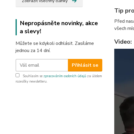
Zobrazit všechny články
Tip pr
Před nasa
Nepropásněte novinky, akce
všech mís
a slevy!
Video:
Můžete se kdykoli odhlásit. Zasíláme
jednou za 14 dní.
Přihlásit se
Souhlasím se
zpracováním osobních údajů
za účelem
rozesílky newsletteru.