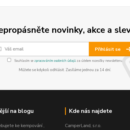
epropásněte novinky, akce a slev
Přihlásit se
Souhlasím se
zpracováním osobních údajů
za účelem rozesílky newsletteru.
Můžete se kdykoli odhlásit. Zasíláme jednou za 14 dní.
ější na blogu
Kde nás najdete
ebujete ke kempování ,
CamperLand, s.r.o.