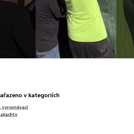
zařazeno v kategoriích
 , vyrovnávací
,plachty