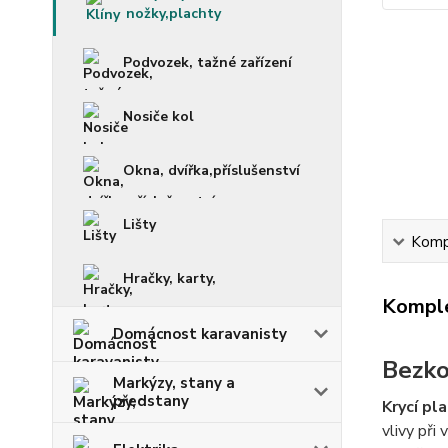
nožky,plachty
Podvozek, tažné zařízení
Nosiče kol
Okna, dvířka,příslušenství
Lišty
Kompl
Hračky, karty,
Komple
Domácnost karavanisty
Bezko
Markýzy, stany a
předstany
Krycí pl
vlivy při