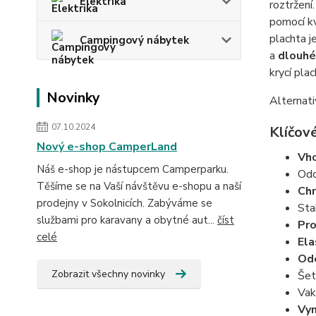
Elektrika
roztržení
pomocí kv
plachta j
Campingový nábytek
a
dlouhé
krycí pla
Novinky
Alternati
07.10.2024
Klíčov
Nový e-shop CamperLand
Vho
Náš e-shop je nástupcem Camperparku.
Odo
Těšíme se na Vaší návštěvu e-shopu a naší
Chr
prodejny v Sokolnicích. Zabýváme se
Sta
službami pro karavany a obytné aut...
číst
Pr
celé
Ela
Ode
Zobrazit všechny novinky
Šet
Vak
Vyn