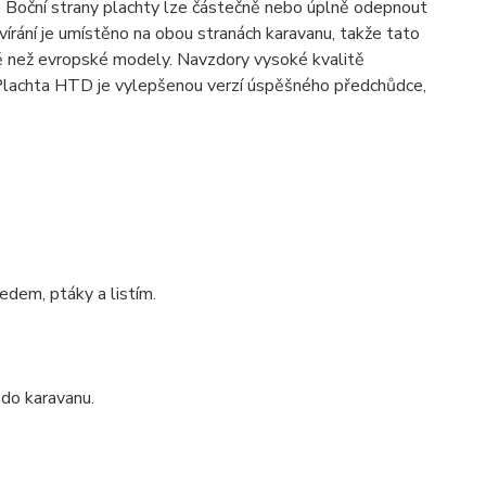
á. Boční strany plachty lze částečně nebo úplně odepnout
vírání je umístěno na obou stranách karavanu, takže tato
aně než evropské modely. Navzdory vysoké kvalitě
. Plachta HTD je vylepšenou verzí úspěšného předchůdce,
dem, ptáky a listím.
do karavanu.