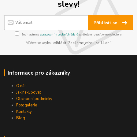
slevy!
Přihlásit se
Souhlasím se
zpracováním osobních údajů
za účelem rozesílky newsletteru.
Můžete se kdykoli odhlásit. Zasíláme jednou za 14 dní.
Informace pro zákazníky
O nás
Jak nakupovat
Obchodní podmínky
Fotogalerie
Kontakty
Blog