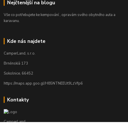
Nejčtenější na blogu
Vše co potřebujete ke kempování , opravám svého obytného auta a
karavanu.
Kde nás najdete
CamperLand, s.r.o.
Brněnskíá 173
Sokolnice, 66452
https://maps.app.goo.gl/H85NTNEEUt9LzVfp6
Kontakty
CamperLand