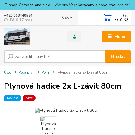
E-shop CamperLand,s.r.o. - vše pro Vaše karavany a dovolenou v nich !
0
ks
+420 603440524
CZK
za
0 Kč
(Po-Pá, 8-17 hod.)
Menu
Hledat
Úvod
Voda,plyn
Plyn
Plynová hadice 2x L-závit 80cm
Plynová hadice 2x L-závit 80cm
Novinka
Akce