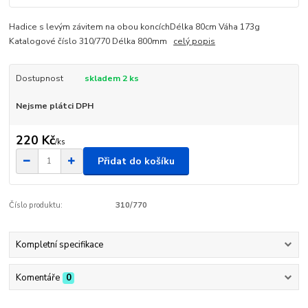
Hadice s levým závitem na obou koncíchDélka 80cm Váha 173g
Katalogové číslo 310/770 Délka 800mm
celý popis
Dostupnost
skladem 2 ks
Nejsme plátci DPH
220 Kč
/
ks
Přidat do košíku
Číslo produktu:
310/770
Kompletní specifikace
Komentáře
0