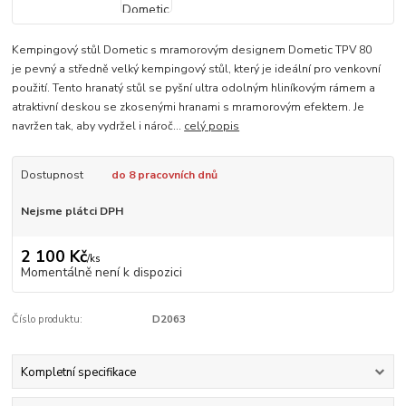
Kempingový stůl Dometic s mramorovým designem Dometic TPV 80
je pevný a středně velký kempingový stůl, který je ideální pro venkovní
použití. Tento hranatý stůl se pyšní ultra odolným hliníkovým rámem a
atraktivní deskou se zkosenými hranami s mramorovým efektem. Je
navržen tak, aby vydržel i nároč...
celý popis
Dostupnost
do 8 pracovních dnů
Nejsme plátci DPH
2 100 Kč
/
ks
Momentálně není k dispozici
Číslo produktu:
D2063
Kompletní specifikace