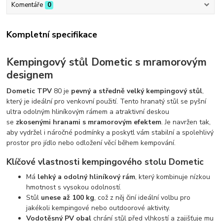
Komentáře
0
Kompletní specifikace
Kempingový stůl Dometic s mramorovým
designem
Dometic TPV
80 je
pevný a středně velký kempingový stůl
,
který je ideální pro venkovní použití. Tento hranatý stůl se pyšní
ultra odolným hliníkovým rámem a atraktivní deskou
se
zkosenými hranami s mramorovým efektem
. Je navržen tak,
aby vydržel i náročné podmínky a poskytl vám stabilní a spolehlivý
prostor pro jídlo nebo odložení věcí během kempování.
Klíčové vlastnosti kempingového stolu Dometic
Má
lehký a odolný hliníkový rám
, který kombinuje nízkou
hmotnost s vysokou odolností.
Stůl
unese až 100 kg
, což z něj činí ideální volbu pro
jakékoli kempingové nebo outdoorové aktivity.
Vodotěsný PV obal
chrání stůl před vlhkostí a zajišťuje mu