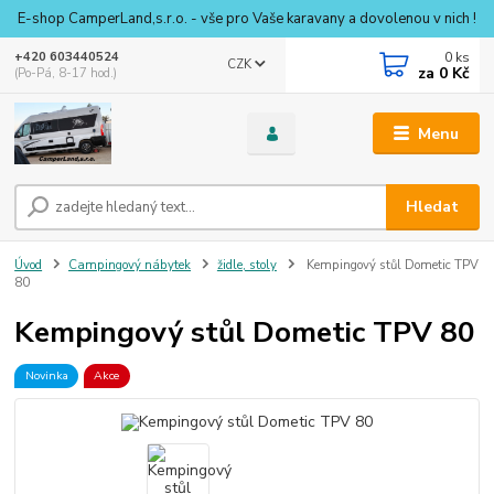
E-shop CamperLand,s.r.o. - vše pro Vaše karavany a dovolenou v nich !
0
ks
+420 603440524
CZK
za
0 Kč
(Po-Pá, 8-17 hod.)
Menu
Hledat
Úvod
Campingový nábytek
židle, stoly
Kempingový stůl Dometic TPV
80
Kempingový stůl Dometic TPV 80
Novinka
Akce