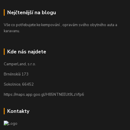
Nejčtenější na blogu
Vše co potřebujete ke kempování , opravám svého obytného auta a
karavanu.
Kde nás najdete
CamperLand, s.r.o.
Brněnskíá 173
Sokolnice, 66452
https://maps.app.goo.gl/H85NTNEEUt9LzVfp6
Kontakty