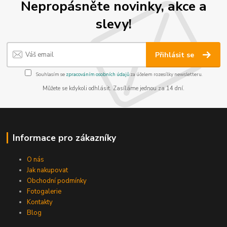
Nepropásněte novinky, akce a
slevy!
Přihlásit se
Souhlasím se
zpracováním osobních údajů
za účelem rozesílky newsletteru.
Můžete se kdykoli odhlásit. Zasíláme jednou za 14 dní.
Informace pro zákazníky
O nás
Jak nakupovat
Obchodní podmínky
Fotogalerie
Kontakty
Blog