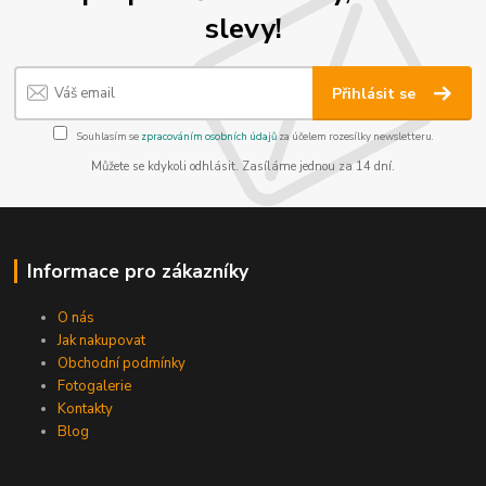
slevy!
Přihlásit se
Souhlasím se
zpracováním osobních údajů
za účelem rozesílky newsletteru.
Můžete se kdykoli odhlásit. Zasíláme jednou za 14 dní.
Informace pro zákazníky
O nás
Jak nakupovat
Obchodní podmínky
Fotogalerie
Kontakty
Blog