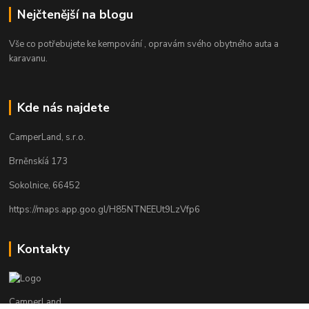
Nejčtenější na blogu
Vše co potřebujete ke kempování , opravám svého obytného auta a
karavanu.
Kde nás najdete
CamperLand, s.r.o.
Brněnskíá 173
Sokolnice, 66452
https://maps.app.goo.gl/H85NTNEEUt9LzVfp6
Kontakty
CamperLand