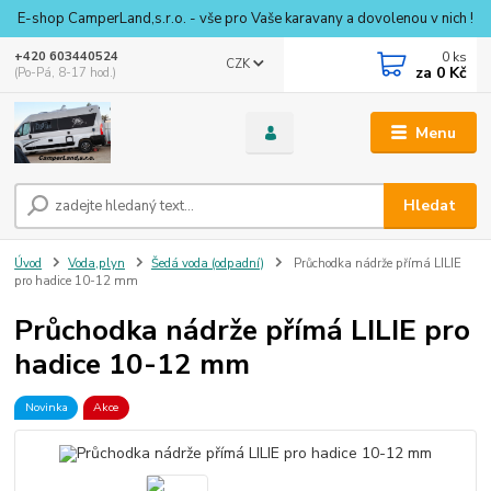
E-shop CamperLand,s.r.o. - vše pro Vaše karavany a dovolenou v nich !
0
ks
+420 603440524
CZK
za
0 Kč
(Po-Pá, 8-17 hod.)
Menu
Hledat
Úvod
Voda,plyn
Šedá voda (odpadní)
Průchodka nádrže přímá LILIE
pro hadice 10-12 mm
Průchodka nádrže přímá LILIE pro
hadice 10-12 mm
Novinka
Akce