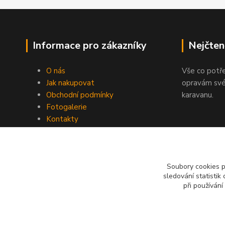
Informace pro zákazníky
Nejčten
O nás
Vše co potř
Jak nakupovat
opravám své
Obchodní podmínky
karavanu.
Fotogalerie
Kontakty
Blog
Soubory cookies 
sledování statisti
při používání