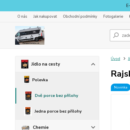
E-
O nás
Jak nakupovat
Obchodní podmínky
Fotogalerie
Úvod
J
Jídlo na cesty
Rajs
Polevka
Novinka
Dvě porce bez přílohy
Jedna porce bez přílohy
Chemie