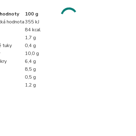
 hodnoty
100 g
cká hodnota
355 kJ
84 kcal
1,7 g
 tuky
0,4 g
y
10,0 g
ukry
6,4 g
8,5 g
0,5 g
1,2 g