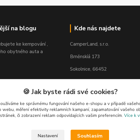
ější na blogu
Kde nás najdete
ebujete ke kempování ,
CamperLand, s.r.o.
ho obytného auta a
Brněnskíá 173
Sokolnice, 66452
https://maps.app.goo.gl/H85N
zVfp6
🍪 Jak byste rádi své cookies?
používáme ke správnému fungování našeho e-shopu a v případě vašeho
k o webu, měření efektivity reklamních kampaní, zapamatování vašeho o
 stránek, či zobrazení reklam odpovídajících vašim preferencím.
Více k v
Souhlasím
Nastavení