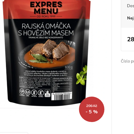
Dos
Nej
28
Číslo p
296 Kč
- 5 %