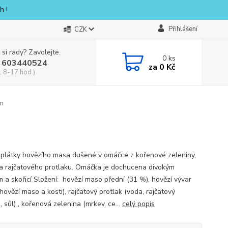
h !
Přihlášení
CZK
 si rady? Zavolejte.
0
ks
 603440524
za
0 Kč
, 8-17 hod.)
em
 plátky hovězího masa dušené v omáčce z kořenové zeleniny,
 a rajčatového protlaku. Omáčka je dochucena divokým
m a skořicí Složení: hovězí maso přední (31 %), hovězí vývar
hovězí maso a kosti), rajčatový protlak (voda, rajčatový
, sůl) , kořenová zelenina (mrkev, ce...
celý popis