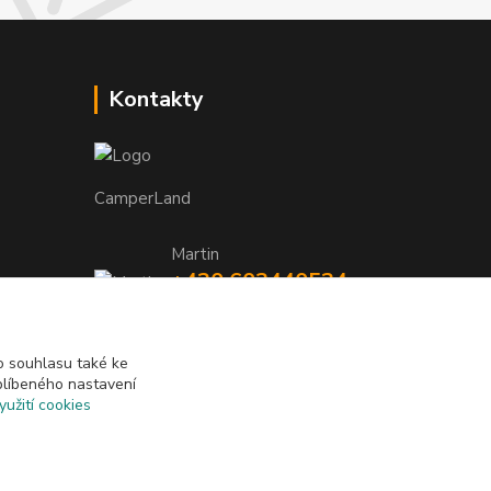
Kontakty
CamperLand
Martin
+420 603440524
TNEEUt9L
(Po-Pá, 8-17 hod.)
camperland@seznam.cz
 souhlasu také ke
blíbeného nastavení
yužití cookies