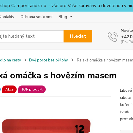
shop CamperLand,s.r.o. - vše pro Vaše karavany a dovolenou v nic
Kontakty
Ochrana soukromí
Blog
Nevíte
Hledat
+420
(Po-Pá
ídlo na cesty
Dvě porce bez přílohy
Rajská omáčka s hovězím mas
ká omáčka s hovězím masem
Akce
TOP produkt
Libové
cibule
koření
(voda, 
protlak