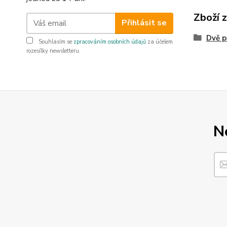
Zboží 
Přihlásit se
Dvě p
Souhlasím se
zpracováním osobních údajů
za účelem
rozesílky newsletteru.
N