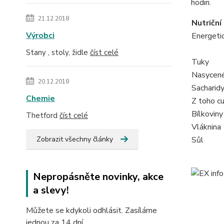
hodin.
21.12.2018
Nutriční
Výrobci
Energeti
Stany , stoly, židle
číst celé
Tuky
Nasycené
20.12.2018
Sacharid
Chemie
Z toho c
Bílkoviny
Thetford
číst celé
Vláknina
Zobrazit všechny články
Sůl
Nepropásněte novinky, akce
a slevy!
Můžete se kdykoli odhlásit. Zasíláme
jednou za 14 dní.