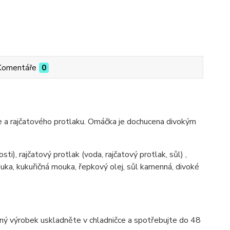
Komentáře
0
e a rajčatového protlaku. Omáčka je dochucena divokým
i), rajčatový protlak (voda, rajčatový protlak, sůl) ,
 mouka, kukuřičná mouka, řepkový olej, sůl kamenná, divoké
ný výrobek uskladněte v chladničce a spotřebujte do 48