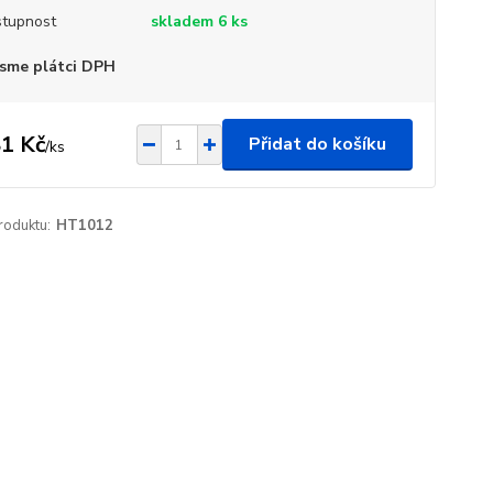
tupnost
skladem 6 ks
sme plátci DPH
1 Kč
Přidat do košíku
/
ks
roduktu:
HT1012