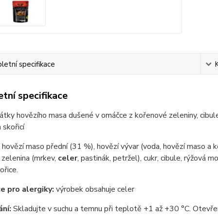
etní specifikace
tní specifikace
átky hovězího masa dušené v omáčce z kořenové zeleniny, cibul
 skořicí
hovězí maso přední (31 %), hovězí vývar (voda, hovězí maso a kost
 zelenina (mrkev,
celer
, pastinák, petržel), cukr, cibule, rýžová
ořice.
e pro alergiky:
výrobek obsahuje celer
ní:
Skladujte v suchu a temnu při teplotě +1 až +30 °C. Otevře