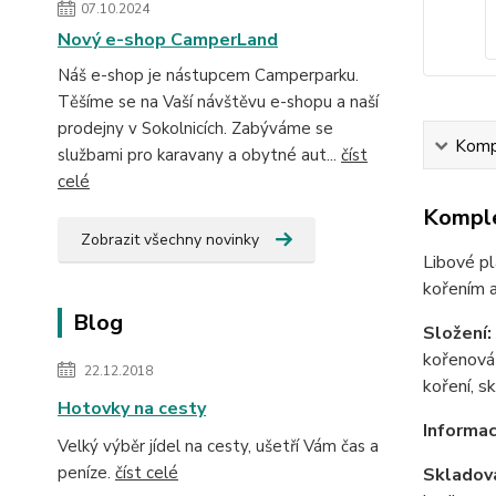
07.10.2024
Nový e-shop CamperLand
Náš e-shop je nástupcem Camperparku.
Těšíme se na Vaší návštěvu e-shopu a naší
prodejny v Sokolnicích. Zabýváme se
Kompl
službami pro karavany a obytné aut...
číst
celé
Komple
Zobrazit všechny novinky
Libové pl
kořením a
Blog
Složení:
kořenová
22.12.2018
koření, sk
Hotovky na cesty
Informac
Velký výběr jídel na cesty, ušetří Vám čas a
peníze.
číst celé
Skladová