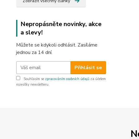
Zobrazit všechny články
Nepropásněte novinky, akce
a slevy!
Můžete se kdykoli odhlásit. Zasíláme
jednou za 14 dní.
Přihlásit se
Souhlasím se
zpracováním osobních údajů
za účelem
rozesílky newsletteru.
N