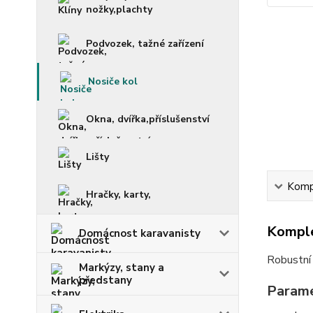
nožky,plachty
Podvozek, tažné zařízení
Nosiče kol
Okna, dvířka,příslušenství
Lišty
Kompl
Hračky, karty,
Komple
Domácnost karavanisty
Robustní
Markýzy, stany a
předstany
Parame