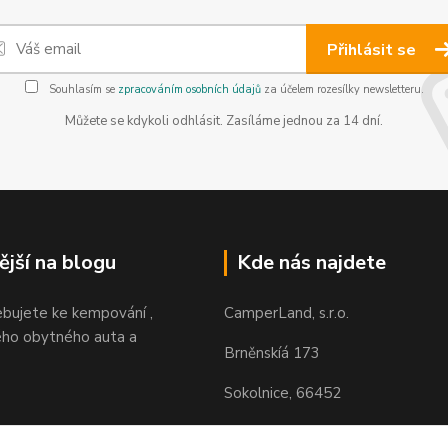
Přihlásit se
Souhlasím se
zpracováním osobních údajů
za účelem rozesílky newsletteru.
Můžete se kdykoli odhlásit. Zasíláme jednou za 14 dní.
ější na blogu
Kde nás najdete
ebujete ke kempování ,
CamperLand, s.r.o.
ho obytného auta a
Brněnskíá 173
Sokolnice, 66452
https://maps.app.goo.gl/H85N