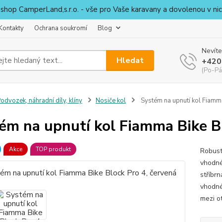
shop CamperLand,s.r.o. - vše pro Vaše karavany a dovolenou v nic
Kontakty
Ochrana soukromí
Blog
Nevíte
Hledat
+420
(Po-Pá
odvozek, náhradní díly, klíny
Nosiče kol
Systém na upnutí kol Fiamma
ém na upnutí kol Fiamma Bike Bl
Akce
TOP produkt
Robust
vhodné
stříbr
vhodné
mezi o