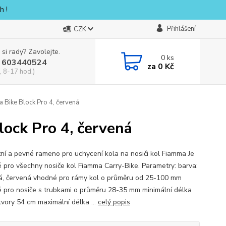
h !
Přihlášení
CZK
 si rady? Zavolejte.
0
ks
 603440524
za
0 Kč
, 8-17 hod.)
 Bike Block Pro 4, červená
ock Pro 4, červená
ní a pevné rameno pro uchycení kola na nosiči kol Fiamma Je
 pro všechny nosiče kol Fiamma Carry-Bike. Parametry: barva:
ná, červená vhodné pro rámy kol o průměru od 25-100 mm
 pro nosiče s trubkami o průměru 28-35 mm minimální délka
tvory 54 cm maximální délka ...
celý popis