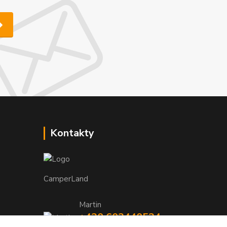
Kontakty
CamperLand
Martin
+420 603440524
TNEEUt9L