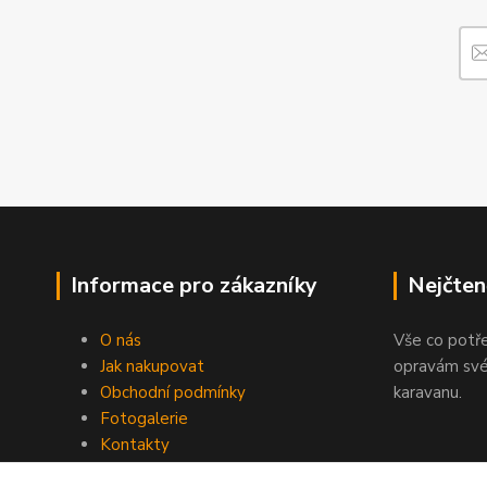
Informace pro zákazníky
Nejčten
O nás
Vše co potř
Jak nakupovat
opravám své
Obchodní podmínky
karavanu.
Fotogalerie
Kontakty
Blog