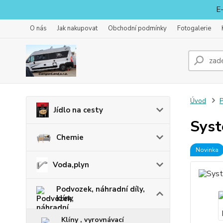
E-
O nás
Jak nakupovat
Obchodní podmínky
Fotogalerie
Úvod
P
Jídlo na cesty
Syst
Chemie
Novinka
Voda,plyn
Podvozek, náhradní díly,
klíny
Klíny , vyrovnávací