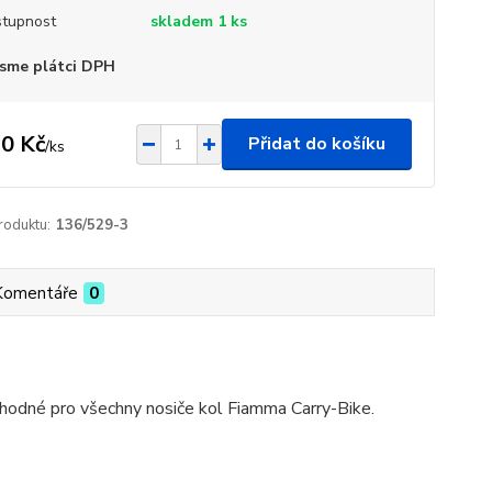
tupnost
skladem 1 ks
sme plátci DPH
0 Kč
Přidat do košíku
/
ks
roduktu:
136/529-3
Komentáře
0
hodné pro všechny nosiče kol Fiamma Carry-Bike.