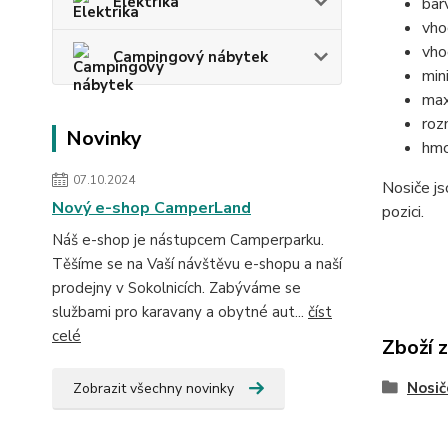
Elektrika
bar
vho
vho
Campingový nábytek
min
max
roz
Novinky
hmo
07.10.2024
Nosiče js
Nový e-shop CamperLand
pozici.
Náš e-shop je nástupcem Camperparku.
Těšíme se na Vaší návštěvu e-shopu a naší
prodejny v Sokolnicích. Zabýváme se
službami pro karavany a obytné aut...
číst
celé
Zboží 
Nosič
Zobrazit všechny novinky