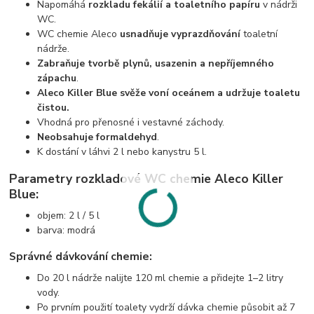
Napomáhá
rozkladu fekálií a toaletního papíru
v nádrži
WC.
WC chemie Aleco
usnadňuje vyprazdňování
toaletní
nádrže.
Zabraňuje tvorbě plynů, usazenin a nepříjemného
zápachu
.
Aleco Killer Blue svěže voní oceánem a udržuje toaletu
čistou.
Vhodná pro přenosné i vestavné záchody.
Neobsahuje formaldehyd
.
K dostání v láhvi 2 l nebo kanystru 5 l.
Parametry rozkladové WC chemie Aleco Killer
Blue:
objem: 2 l / 5 l
barva: modrá
Správné dávkování chemie:
Do 20 l nádrže nalijte 120 ml chemie a přidejte 1–2 litry
vody.
Po prvním použití toalety vydrží dávka chemie působit až 7