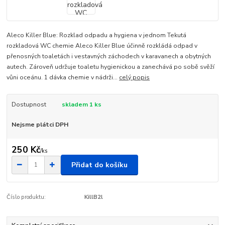
Aleco Killer Blue: Rozklad odpadu a hygiena v jednom Tekutá
rozkladová WC chemie Aleco Killer Blue účinně rozkládá odpad v
přenosných toaletách i vestavných záchodech v karavanech a obytných
autech. Zároveň udržuje toaletu hygienickou a zanechává po sobě svěží
vůni oceánu. 1 dávka chemie v nádrži...
celý popis
Dostupnost
skladem 1 ks
Nejsme plátci DPH
250 Kč
/
ks
Přidat do košíku
Číslo produktu:
KillB2l