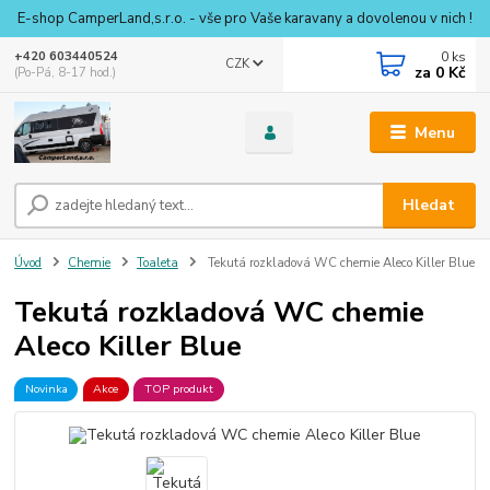
E-shop CamperLand,s.r.o. - vše pro Vaše karavany a dovolenou v nich !
0
ks
+420 603440524
CZK
za
0 Kč
(Po-Pá, 8-17 hod.)
Menu
Hledat
Úvod
Chemie
Toaleta
Tekutá rozkladová WC chemie Aleco Killer Blue
Tekutá rozkladová WC chemie
Aleco Killer Blue
Novinka
Akce
TOP produkt