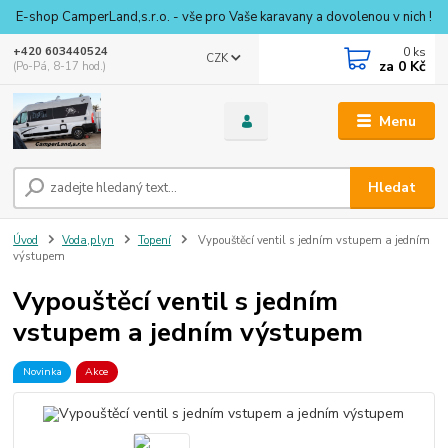
E-shop CamperLand,s.r.o. - vše pro Vaše karavany a dovolenou v nich !
0
ks
+420 603440524
CZK
za
0 Kč
(Po-Pá, 8-17 hod.)
Menu
Hledat
Úvod
Voda,plyn
Topení
Vypouštěcí ventil s jedním vstupem a jedním
výstupem
Vypouštěcí ventil s jedním
vstupem a jedním výstupem
Novinka
Akce