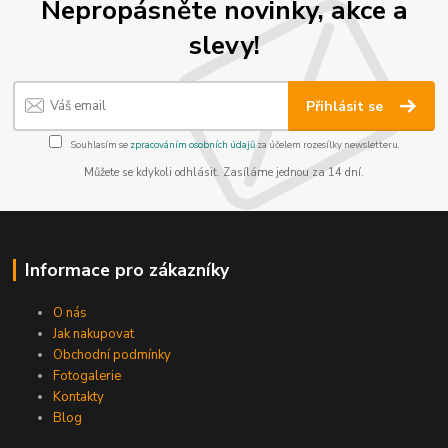
Nepropásněte novinky, akce a
slevy!
Přihlásit se
Souhlasím se
zpracováním osobních údajů
za účelem rozesílky newsletteru.
Můžete se kdykoli odhlásit. Zasíláme jednou za 14 dní.
Informace pro zákazníky
O nás
Jak nakupovat
Obchodní podmínky
Fotogalerie
Kontakty
Blog