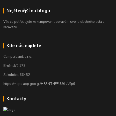
Nejčtenější na blogu
Vše co potřebujete ke kempování , opravám svého obytného auta a
karavanu.
Kde nás najdete
CamperLand, s.r.o.
Brněnskíá 173
Sokolnice, 66452
https://maps.app.goo.gl/H85NTNEEUt9LzVfp6
Kontakty