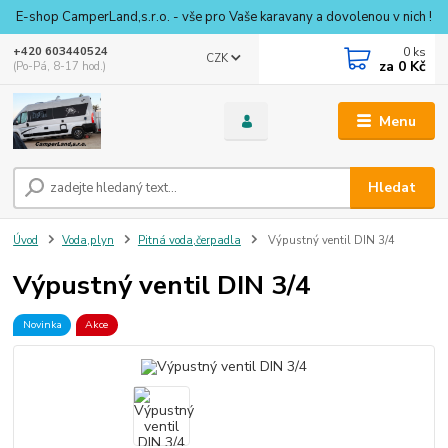
E-shop CamperLand,s.r.o. - vše pro Vaše karavany a dovolenou v nich !
0
ks
+420 603440524
CZK
za
0 Kč
(Po-Pá, 8-17 hod.)
Menu
Hledat
Úvod
Voda,plyn
Pitná voda,čerpadla
Výpustný ventil DIN 3/4
Výpustný ventil DIN 3/4
Novinka
Akce