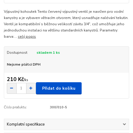
Výpustný kohoutek Tento červený výpustný ventil je navržen pro vodní
kanystry a je vybaven větracím otvorem, který usnadňuje nalévání tekutin.
Ventil je kompatibilní s běžnou velikostí závitu 3/4", což umožňuje jeho
jednoduchou instalaci na většinu standardních kanystrů. Parametry:
barva:...
celý popis
Dostupnost
skladem 1 ks
Nejsme plátci DPH
210 Kč
/
ks
Přidat do košíku
Číslo produktu:
300/010-5
Kompletní specifikace