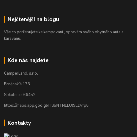
Nejčtenější na blogu
Vše co potřebujete ke kempování , opravám svého obytného auta a
karavanu.
Kde nás najdete
CamperLand, s.r.o.
Brněnskíá 173
Sokolnice, 66452
https://maps.app.goo.gl/H85NTNEEUt9LzVfp6
Kontakty