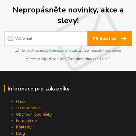
Nepropásněte novinky, akce a
slevy!
Přihlásit se
Souhlasím se
zpracováním osobních údajů
za účelem rozesílky newsletteru.
Můžete se kdykoli odhlásit. Zasíláme jednou za 14 dní.
Informace pro zákazníky
O nás
Jak nakupovat
Obchodní podmínky
Fotogalerie
Kontakty
Blog