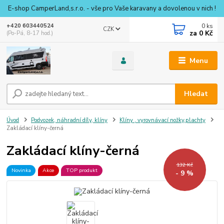
E-shop CamperLand,s.r.o. - vše pro Vaše karavany a dovolenou v nich !
0
ks
+420 603440524
CZK
za
0 Kč
(Po-Pá, 8-17 hod.)
Menu
Hledat
Úvod
Podvozek, náhradní díly, klíny
Klíny , vyrovnávací nožky,plachty
Zakládací klíny-černá
Zakládací klíny-černá
132 Kč
Novinka
Akce
TOP produkt
- 9 %