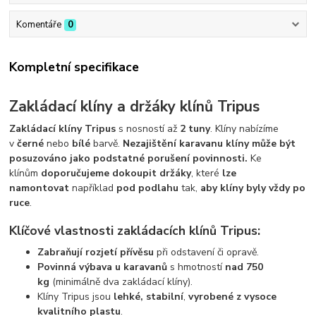
Komentáře
0
Kompletní specifikace
Zakládací klíny a držáky klínů Tripus
Zakládací klíny Tripus
s nosností až
2 tuny
. Klíny nabízíme
v
černé
nebo
bílé
barvě.
Nezajištění karavanu klíny může být
posuzováno jako podstatné porušení povinnosti.
Ke
klínům
doporučujeme dokoupit držáky
, které
lze
namontovat
například
pod podlahu
tak,
aby klíny byly vždy po
ruce
.
Klíčové vlastnosti zakládacích klínů Tripus:
Zabraňují rozjetí přívěsu
při odstavení či opravě.
Povinná výbava
u karavanů
s hmotností
nad 750
kg
(minimálně dva zakládací klíny).
Klíny Tripus jsou
lehké, stabilní
,
vyrobené z vysoce
kvalitního plastu
.