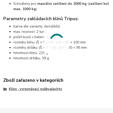
Schváleny pro
maxiální zatížení do 2000 kg
(
zatížení kol
max. 1000 kg
)
Parametry zakládacích klínů Tripus:
barva dle varianty: černá/bílá
max. nosnost: 2 tuny
počet kusů v balení: 1 ks
rozměry klínu (Š × V × H): 224 × 90 × 100 mm
rozměry držáku (Š × V × H): 167 × 20 × 95 mm
hmotnost klínu: 225 g
hmotnost držáku: 39 g
Zboží zařazeno v kategoriích
Klíny , vyrovnávací nožky,plachty