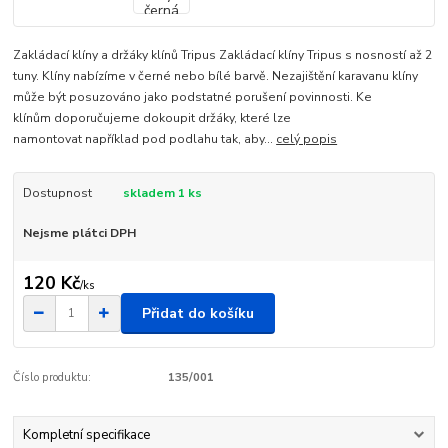
Zakládací klíny a držáky klínů Tripus Zakládací klíny Tripus s nosností až 2
tuny. Klíny nabízíme v černé nebo bílé barvě. Nezajištění karavanu klíny
může být posuzováno jako podstatné porušení povinnosti. Ke
klínům doporučujeme dokoupit držáky, které lze
namontovat například pod podlahu tak, aby...
celý popis
Dostupnost
skladem 1 ks
Nejsme plátci DPH
120 Kč
/
ks
Přidat do košíku
Číslo produktu:
135/001
Kompletní specifikace