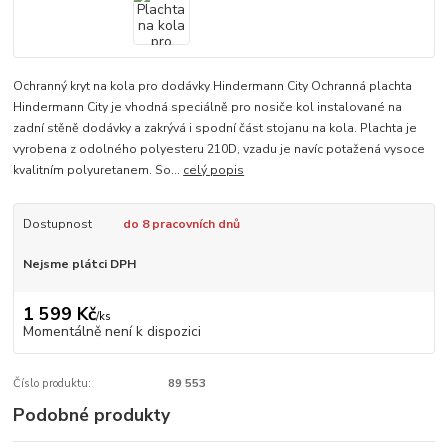
Ochranný kryt na kola pro dodávky Hindermann City Ochranná plachta
Hindermann City je vhodná speciálně pro nosiče kol instalované na
zadní stěně dodávky a zakrývá i spodní část stojanu na kola. Plachta je
vyrobena z odolného polyesteru 210D, vzadu je navíc potažená vysoce
kvalitním polyuretanem. So...
celý popis
Dostupnost
do 8 pracovních dnů
Nejsme plátci DPH
1 599 Kč
/
ks
Momentálně není k dispozici
Číslo produktu:
89 553
Podobné produkty