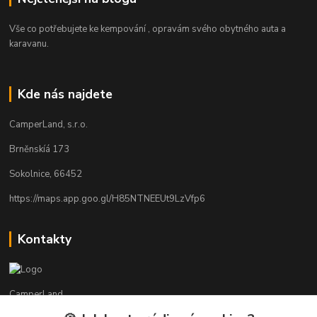
Vše co potřebujete ke kempování , opravám svého obytného auta a
karavanu.
Kde nás najdete
CamperLand, s.r.o.
Brněnskíá 173
Sokolnice, 66452
https://maps.app.goo.gl/H85NTNEEUt9LzVfp6
Kontakty
CamperLand