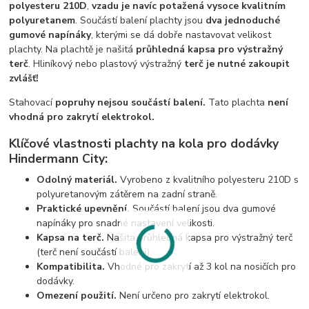
polyesteru 210D
,
vzadu je navíc potažená vysoce kvalitním
polyuretanem
. Součástí balení plachty jsou
dva jednoduché
gumové napínáky
, kterými se dá dobře nastavovat velikost
plachty. Na plachtě je našitá
průhledná kapsa pro výstražný
terč
. Hliníkový nebo plastový výstražný
terč je nutné zakoupit
zvlášť!
Stahovací
popruhy nejsou součástí balení.
Tato plachta
není
vhodná pro zakrytí elektrokol.
Klíčové vlastnosti plachty na kola pro dodávky
Hindermann City:
Odolný materiál.
Vyrobeno z kvalitního polyesteru 210D s
polyuretanovým zátěrem na zadní straně.
Praktické upevnění.
Součástí balení jsou dva gumové
napínáky pro snadné nastavení velikosti.
Kapsa na terč.
Našita průhledná kapsa pro výstražný terč
(terč není součástí balení).
Kompatibilita.
Vhodné pro zakrytí až 3 kol na nosičích pro
dodávky.
Omezení použití.
Není určeno pro zakrytí elektrokol.