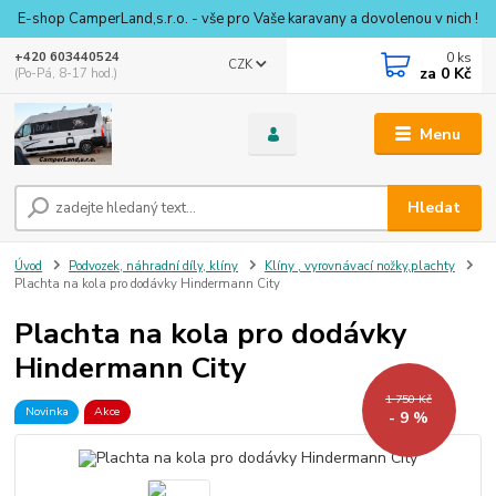
E-shop CamperLand,s.r.o. - vše pro Vaše karavany a dovolenou v nich !
0
ks
+420 603440524
CZK
za
0 Kč
(Po-Pá, 8-17 hod.)
Menu
Hledat
Úvod
Podvozek, náhradní díly, klíny
Klíny , vyrovnávací nožky,plachty
Plachta na kola pro dodávky Hindermann City
Plachta na kola pro dodávky
Hindermann City
1 750 Kč
Novinka
Akce
- 9 %