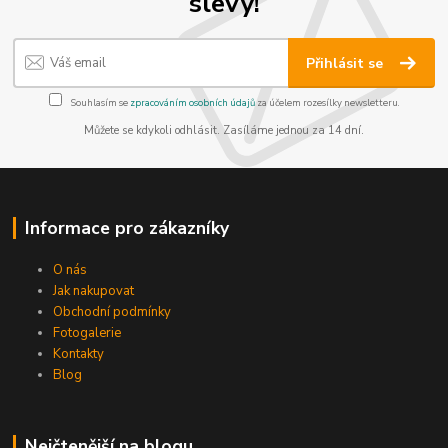
slevy!
Přihlásit se
Souhlasím se
zpracováním osobních údajů
za účelem rozesílky newsletteru.
Můžete se kdykoli odhlásit. Zasíláme jednou za 14 dní.
Informace pro zákazníky
O nás
Jak nakupovat
Obchodní podmínky
Fotogalerie
Kontakty
Blog
Nejčtenější na blogu