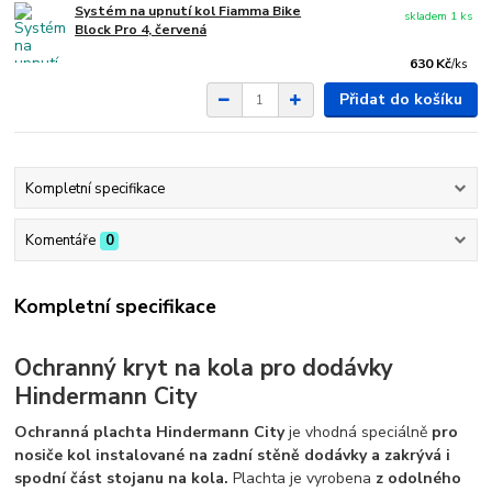
Systém na upnutí kol Fiamma Bike
skladem 1 ks
Block Pro 4, červená
630 Kč
/
ks
Přidat do košíku
Kompletní specifikace
Komentáře
0
Kompletní specifikace
Ochranný kryt na kola pro dodávky
Hindermann City
Ochranná plachta Hindermann City
je vhodná speciálně
pro
nosiče kol instalované na zadní stěně dodávky a zakrývá i
spodní část stojanu na kola.
Plachta je vyrobena
z odolného